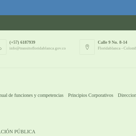
(+57) 6187939
Calle 9 No. 8-14
info@transitofloridablanca.gov.co
Floridablanca - Colom
ual de funciones y competencias
Principios Corporativos
Direccion
ACIÓN PÚBLICA