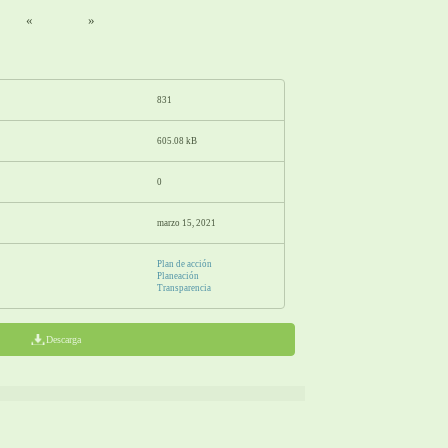
«
»
831
605.08 kB
0
marzo 15, 2021
Plan de acción
Planeación
Transparencia
Descarga