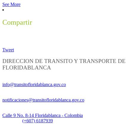
See More
Compartir
Tweet
DIRECCION DE TRANSITO Y TRANSPORTE DE
FLORIDABLANCA
Información General:
info@transitofloridablanca.gov.co
Notificaciones Judiciales:
notificaciones@transitofloridablanca.gov.co
Sede Principal:
Calle 9 No. 8-14 Floridablanca - Colombia
Teléfono:
(+607) 6187939
Sede CAT (Centro de Atención al Tránsito):