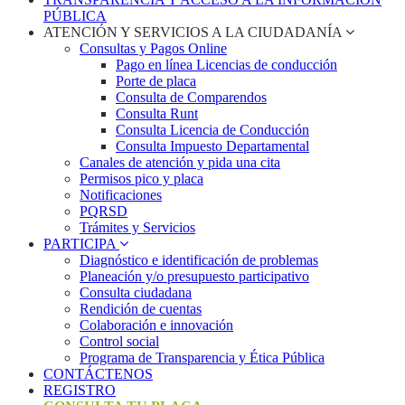
PÚBLICA
ATENCIÓN Y SERVICIOS A LA CIUDADANÍA
Consultas y Pagos Online
Pago en línea Licencias de conducción
Porte de placa
Consulta de Comparendos
Consulta Runt
Consulta Licencia de Conducción
Consulta Impuesto Departamental
Canales de atención y pida una cita
Permisos pico y placa
Notificaciones
PQRSD
Trámites y Servicios
PARTICIPA
Diagnóstico e identificación de problemas
Planeación y/o presupuesto participativo​
Consulta ciudadana
Rendición de cuentas
Colaboración e innovación
Control social
Programa de Transparencia y Ética Pública
CONTÁCTENOS
REGISTRO