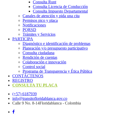
Consulta Runt
Consulta Licencia de Conducción
Consulta Impuesto Departamental
Canales de atención y pida una cita
Permisos pico y placa
Notificaciones
PQRSD
Trámites y Servicios
PARTICIPA
Diagnóstico e identificación de problemas
Planeación y/o presupuesto participativo​
Consulta ciudadana
Rendición de cuentas
Colaboración e innovación
Control social
Programa de Transparencia y Ética Pública
CONTÁCTENOS
REGISTRO
CONSULTA TU PLACA
(+57) 6187939
info@transitofloridablanca.gov.co
Calle 9 No. 8-14Floridablanca - Colombia