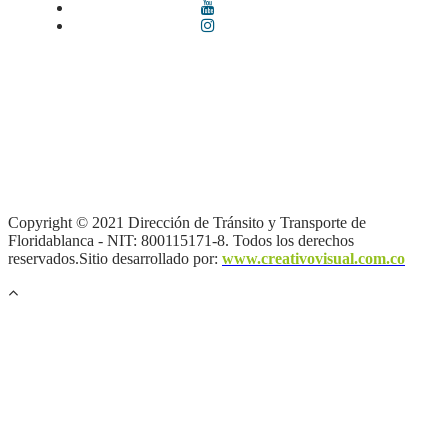
Términos y condiciones
|
Política de Seguridad y Privacidad de la
Información
|
Política de Seguridad informática
|
Política de
privacidad y tratamiento de datos personales |
Política de Derechos
de autor |
Otras políticas |
Mapa del sitio
Copyright © 2021 Dirección de Tránsito y Transporte de
Floridablanca - NIT: 800115171-8. Todos los derechos
reservados.Sitio desarrollado por:
www.creativovisual.com.co