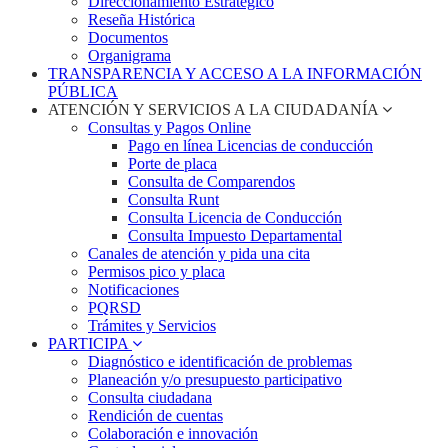
Direccionamiento Estratégico
Reseña Histórica
Documentos
Organigrama
TRANSPARENCIA Y ACCESO A LA INFORMACIÓN
PÚBLICA
ATENCIÓN Y SERVICIOS A LA CIUDADANÍA
Consultas y Pagos Online
Pago en línea Licencias de conducción
Porte de placa
Consulta de Comparendos
Consulta Runt
Consulta Licencia de Conducción
Consulta Impuesto Departamental
Canales de atención y pida una cita
Permisos pico y placa
Notificaciones
PQRSD
Trámites y Servicios
PARTICIPA
Diagnóstico e identificación de problemas
Planeación y/o presupuesto participativo​
Consulta ciudadana
Rendición de cuentas
Colaboración e innovación