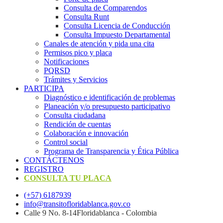
Consulta de Comparendos
Consulta Runt
Consulta Licencia de Conducción
Consulta Impuesto Departamental
Canales de atención y pida una cita
Permisos pico y placa
Notificaciones
PQRSD
Trámites y Servicios
PARTICIPA
Diagnóstico e identificación de problemas
Planeación y/o presupuesto participativo​
Consulta ciudadana
Rendición de cuentas
Colaboración e innovación
Control social
Programa de Transparencia y Ética Pública
CONTÁCTENOS
REGISTRO
CONSULTA TU PLACA
(+57) 6187939
info@transitofloridablanca.gov.co
Calle 9 No. 8-14Floridablanca - Colombia