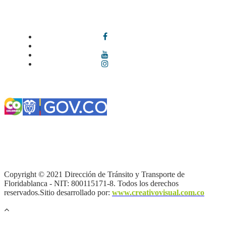
Síguenos en redes sociales
Términos y condiciones
|
Política de Seguridad y Privacidad de la
Información
|
Política de Seguridad informática
|
Política de
privacidad y tratamiento de datos personales |
Política de Derechos
de autor |
Otras políticas |
Mapa del sitio
Copyright © 2021 Dirección de Tránsito y Transporte de
Floridablanca - NIT: 800115171-8. Todos los derechos
reservados.Sitio desarrollado por:
www.creativovisual.com.co