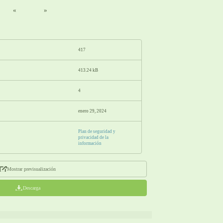
«
»
417
413.24 kB
4
enero 29, 2024
Plan de seguridad y
privacidad de la
información
Mostrar previsualización
Descarga