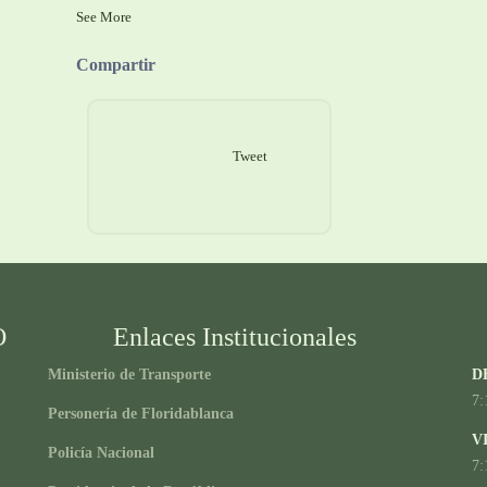
See More
Compartir
Tweet
O
Enlaces Institucionales
Ministerio de Transporte
D
7:
Personería de Floridablanca
V
Policía Nacional
7: