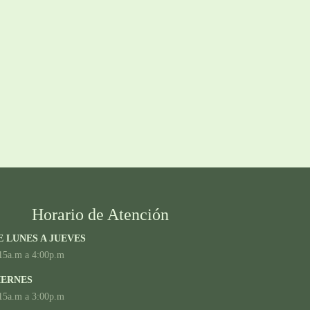
Horario de Atención
E LUNES A JUEVES
15a.m a 4:00p.m
IERNES
15a.m a 3:00p.m