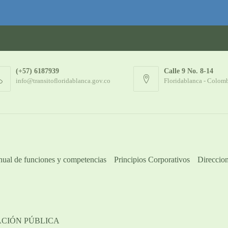
(+57) 6187939
Calle 9 No. 8-14
info@transitofloridablanca.gov.co
Floridablanca - Colom
ual de funciones y competencias
Principios Corporativos
Direccion
ACIÓN PÚBLICA