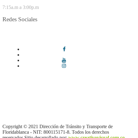
VIERNES
7:15a.m a 3:00p.m
Redes Sociales
Síguenos en redes sociales
Términos y condiciones
|
Política de Seguridad y Privacidad de la
Información
|
Política de Seguridad informática
|
Política de
privacidad y tratamiento de datos personales |
Política de Derechos
de autor |
Otras políticas |
Mapa del sitio
Copyright © 2021 Dirección de Tránsito y Transporte de
Floridablanca - NIT: 800115171-8. Todos los derechos
reservados.Sitio desarrollado por:
www.creativovisual.com.co