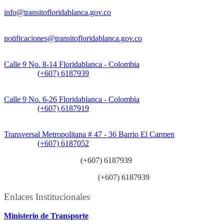
Información General:
info@transitofloridablanca.gov.co
Notificaciones Judiciales:
notificaciones@transitofloridablanca.gov.co
Sede Principal:
Calle 9 No. 8-14 Floridablanca - Colombia
Teléfono:
(+607) 6187939
Sede CAT (Centro de Atención al Tránsito):
Calle 9 No. 6-26 Floridablanca - Colombia
Teléfono:
(+607) 6187919
Sede Patios:
Transversal Metropolitana # 47 - 36 Barrio El Carmen
Teléfono:
(+607) 6187052
Línea anticorrupción:
(+607) 6187939
Línea atención ciudadanía:
(+607) 6187939
Enlaces Institucionales
Ministerio de Transporte