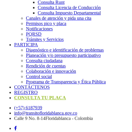
Consulta Runt
Consulta Licencia de Conducción
Consulta Impuesto Departamental
Canales de atención y pida una cita
Permisos pico y placa
Notificaciones
PQRSD
Trámites y Servicios
PARTICIPA
Diagnóstico e identificación de problemas
Planeación y/o presupuesto participativo​
Consulta ciudadana
Rendición de cuentas
Colaboración e innovación
Control social
Programa de Transparencia y Ética Pública
CONTÁCTENOS
REGISTRO
CONSULTA TU PLACA
(+57) 6187939
info@transitofloridablanca.gov.co
Calle 9 No. 8-14Floridablanca - Colombia