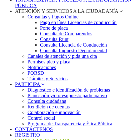
PÚBLICA
ATENCIÓN Y SERVICIOS A LA CIUDADANÍA
Consultas y Pagos Online
Pago en línea Licencias de conducción
Porte de placa
Consulta de Comparendos
Consulta Runt
Consulta Licencia de Conducción
Consulta Impuesto Departamental
Canales de atención y pida una cita
Permisos pico y placa
Notificaciones
PQRSD
Trámites y Servicios
PARTICIPA
Diagnóstico e identificación de problemas
Planeación y/o presupuesto participativo​
Consulta ciudadana
Rendición de cuentas
Colaboración e innovación
Control social
Programa de Transparencia y Ética Pública
CONTÁCTENOS
REGISTRO