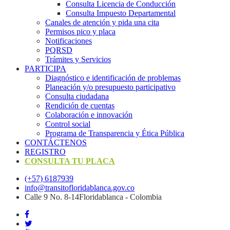
Consulta Licencia de Conducción
Consulta Impuesto Departamental
Canales de atención y pida una cita
Permisos pico y placa
Notificaciones
PQRSD
Trámites y Servicios
PARTICIPA
Diagnóstico e identificación de problemas
Planeación y/o presupuesto participativo​
Consulta ciudadana
Rendición de cuentas
Colaboración e innovación
Control social
Programa de Transparencia y Ética Pública
CONTÁCTENOS
REGISTRO
CONSULTA TU PLACA
(+57) 6187939
info@transitofloridablanca.gov.co
Calle 9 No. 8-14Floridablanca - Colombia