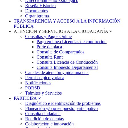
Direccionamiento Estratégico
Reseña Histórica
Documentos
Organigrama
TRANSPARENCIA Y ACCESO A LA INFORMACIÓN
PÚBLICA
ATENCIÓN Y SERVICIOS A LA CIUDADANÍA
Consultas y Pagos Online
Pago en línea Licencias de conducción
Porte de placa
Consulta de Comparendos
Consulta Runt
Consulta Licencia de Conducción
Consulta Impuesto Departamental
Canales de atención y pida una cita
Permisos pico y placa
Notificaciones
PQRSD
Trámites y Servicios
PARTICIPA
Diagnóstico e identificación de problemas
Planeación y/o presupuesto participativo​
Consulta ciudadana
Rendición de cuentas
Colaboración e innovación