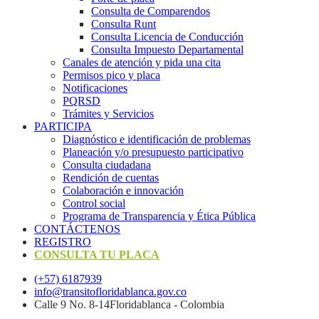
Consulta de Comparendos
Consulta Runt
Consulta Licencia de Conducción
Consulta Impuesto Departamental
Canales de atención y pida una cita
Permisos pico y placa
Notificaciones
PQRSD
Trámites y Servicios
PARTICIPA
Diagnóstico e identificación de problemas
Planeación y/o presupuesto participativo​
Consulta ciudadana
Rendición de cuentas
Colaboración e innovación
Control social
Programa de Transparencia y Ética Pública
CONTÁCTENOS
REGISTRO
CONSULTA TU PLACA
(+57) 6187939
info@transitofloridablanca.gov.co
Calle 9 No. 8-14Floridablanca - Colombia