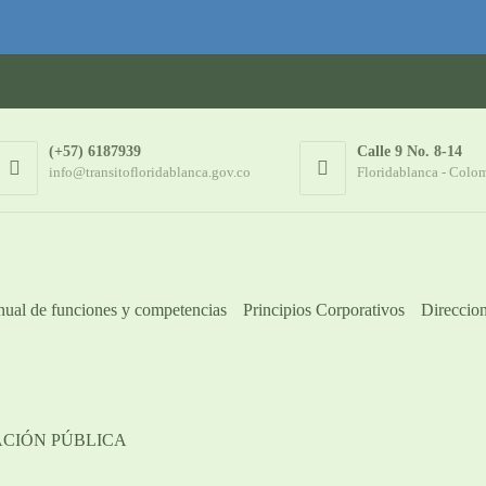
(+57) 6187939
Calle 9 No. 8-14
info@transitofloridablanca.gov.co
Floridablanca - Colo
ual de funciones y competencias
Principios Corporativos
Direccion
ACIÓN PÚBLICA