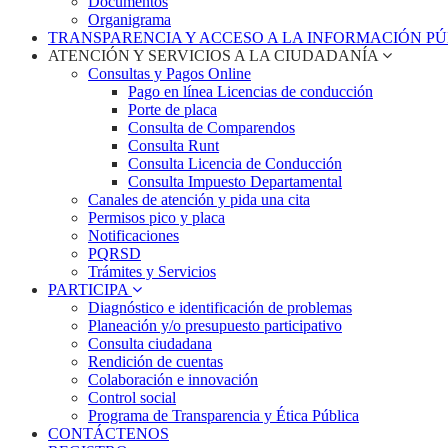
Documentos
Organigrama
TRANSPARENCIA Y ACCESO A LA INFORMACIÓN P
ATENCIÓN Y SERVICIOS A LA CIUDADANÍA
Consultas y Pagos Online
Pago en línea Licencias de conducción
Porte de placa
Consulta de Comparendos
Consulta Runt
Consulta Licencia de Conducción
Consulta Impuesto Departamental
Canales de atención y pida una cita
Permisos pico y placa
Notificaciones
PQRSD
Trámites y Servicios
PARTICIPA
Diagnóstico e identificación de problemas
Planeación y/o presupuesto participativo​
Consulta ciudadana
Rendición de cuentas
Colaboración e innovación
Control social
Programa de Transparencia y Ética Pública
CONTÁCTENOS