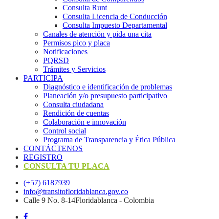
Consulta Runt
Consulta Licencia de Conducción
Consulta Impuesto Departamental
Canales de atención y pida una cita
Permisos pico y placa
Notificaciones
PQRSD
Trámites y Servicios
PARTICIPA
Diagnóstico e identificación de problemas
Planeación y/o presupuesto participativo​
Consulta ciudadana
Rendición de cuentas
Colaboración e innovación
Control social
Programa de Transparencia y Ética Pública
CONTÁCTENOS
REGISTRO
CONSULTA TU PLACA
(+57) 6187939
info@transitofloridablanca.gov.co
Calle 9 No. 8-14Floridablanca - Colombia