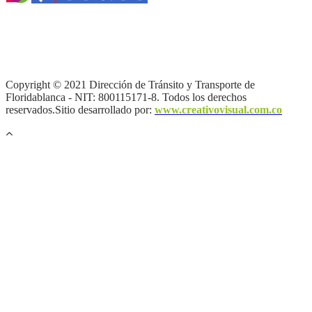
Términos y condiciones
|
Política de Seguridad y Privacidad de la
Información
|
Política de Seguridad informática
|
Política de
privacidad y tratamiento de datos personales |
Política de Derechos
de autor |
Otras políticas |
Mapa del sitio
Copyright © 2021 Dirección de Tránsito y Transporte de
Floridablanca - NIT: 800115171-8. Todos los derechos
reservados.Sitio desarrollado por:
www.creativovisual.com.co