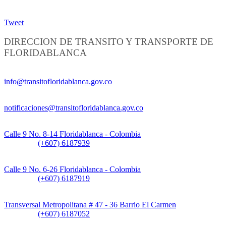
Tweet
DIRECCION DE TRANSITO Y TRANSPORTE DE
FLORIDABLANCA
Información General:
info@transitofloridablanca.gov.co
Notificaciones Judiciales:
notificaciones@transitofloridablanca.gov.co
Sede Principal:
Calle 9 No. 8-14 Floridablanca - Colombia
Teléfono:
(+607) 6187939
Sede CAT (Centro de Atención al Tránsito):
Calle 9 No. 6-26 Floridablanca - Colombia
Teléfono:
(+607) 6187919
Sede Patios:
Transversal Metropolitana # 47 - 36 Barrio El Carmen
Teléfono:
(+607) 6187052