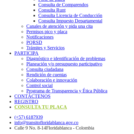
Consulta de Comparendos
Consulta Runt
Consulta Licencia de Conducción
Consulta Impuesto Departamental
Canales de atención y pida una cita
Permisos pico y placa
Notificaciones
PQRSD
Trámites y Servicios
PARTICIPA
Diagnóstico e identificación de problemas
Planeación y/o presupuesto participativo​
Consulta ciudadana
Rendición de cuentas
Colaboración e innovación
Control social
Programa de Transparencia y Ética Pública
CONTÁCTENOS
REGISTRO
CONSULTA TU PLACA
(+57) 6187939
info@transitofloridablanca.gov.co
Calle 9 No. 8-14Floridablanca - Colombia