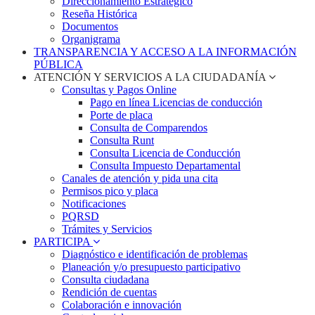
Direccionamiento Estratégico
Reseña Histórica
Documentos
Organigrama
TRANSPARENCIA Y ACCESO A LA INFORMACIÓN
PÚBLICA
ATENCIÓN Y SERVICIOS A LA CIUDADANÍA
Consultas y Pagos Online
Pago en línea Licencias de conducción
Porte de placa
Consulta de Comparendos
Consulta Runt
Consulta Licencia de Conducción
Consulta Impuesto Departamental
Canales de atención y pida una cita
Permisos pico y placa
Notificaciones
PQRSD
Trámites y Servicios
PARTICIPA
Diagnóstico e identificación de problemas
Planeación y/o presupuesto participativo​
Consulta ciudadana
Rendición de cuentas
Colaboración e innovación