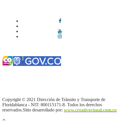
Síguenos en redes sociales
Términos y condiciones
|
Política de Seguridad y Privacidad de la
Información
|
Política de Seguridad informática
|
Política de
privacidad y tratamiento de datos personales |
Política de Derechos
de autor |
Otras políticas |
Mapa del sitio
Copyright © 2021 Dirección de Tránsito y Transporte de
Floridablanca - NIT: 800115171-8. Todos los derechos
reservados.Sitio desarrollado por:
www.creativovisual.com.co