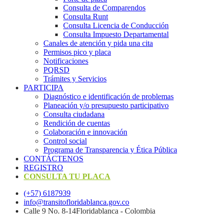
Consulta de Comparendos
Consulta Runt
Consulta Licencia de Conducción
Consulta Impuesto Departamental
Canales de atención y pida una cita
Permisos pico y placa
Notificaciones
PQRSD
Trámites y Servicios
PARTICIPA
Diagnóstico e identificación de problemas
Planeación y/o presupuesto participativo​
Consulta ciudadana
Rendición de cuentas
Colaboración e innovación
Control social
Programa de Transparencia y Ética Pública
CONTÁCTENOS
REGISTRO
CONSULTA TU PLACA
(+57) 6187939
info@transitofloridablanca.gov.co
Calle 9 No. 8-14Floridablanca - Colombia