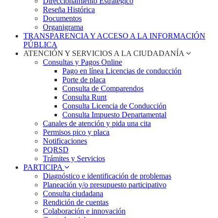
Direccionamiento Estratégico
Reseña Histórica
Documentos
Organigrama
TRANSPARENCIA Y ACCESO A LA INFORMACIÓN
PÚBLICA
ATENCIÓN Y SERVICIOS A LA CIUDADANÍA
Consultas y Pagos Online
Pago en línea Licencias de conducción
Porte de placa
Consulta de Comparendos
Consulta Runt
Consulta Licencia de Conducción
Consulta Impuesto Departamental
Canales de atención y pida una cita
Permisos pico y placa
Notificaciones
PQRSD
Trámites y Servicios
PARTICIPA
Diagnóstico e identificación de problemas
Planeación y/o presupuesto participativo​
Consulta ciudadana
Rendición de cuentas
Colaboración e innovación