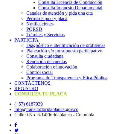
Consulta Licencia de Conducción
Consulta Impuesto Departamental
Canales de atención y pida una cita
Permisos pico y placa
Notificaciones
PQRSD
Trámites y Servicios
PARTICIPA
Diagnóstico e identificación de problemas
Planeación y/o presupuesto participativo​
Consulta ciudadana
Rendición de cuentas
Colaboración e innovación
Control social
Programa de Transparencia y Ética Pública
CONTÁCTENOS
REGISTRO
CONSULTA TU PLACA
(+57) 6187939
info@transitofloridablanca.gov.co
Calle 9 No. 8-14Floridablanca - Colombia