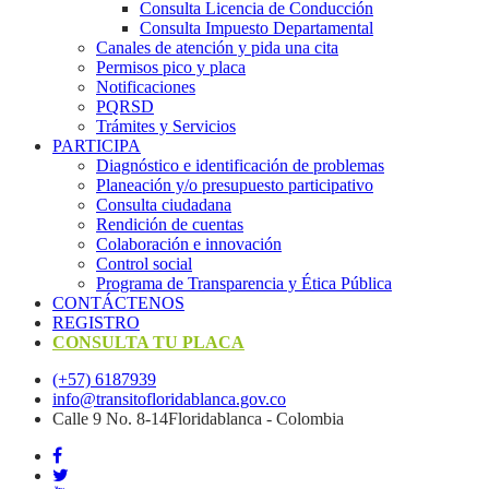
Consulta Licencia de Conducción
Consulta Impuesto Departamental
Canales de atención y pida una cita
Permisos pico y placa
Notificaciones
PQRSD
Trámites y Servicios
PARTICIPA
Diagnóstico e identificación de problemas
Planeación y/o presupuesto participativo​
Consulta ciudadana
Rendición de cuentas
Colaboración e innovación
Control social
Programa de Transparencia y Ética Pública
CONTÁCTENOS
REGISTRO
CONSULTA TU PLACA
(+57) 6187939
info@transitofloridablanca.gov.co
Calle 9 No. 8-14Floridablanca - Colombia