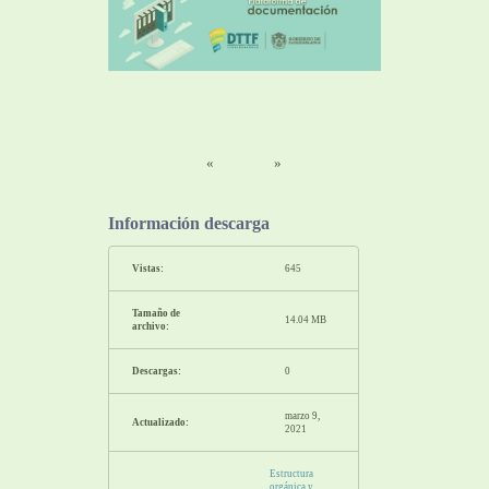
«
»
Información descarga
Vistas:
645
Tamaño de
14.04 MB
archivo:
Descargas:
0
marzo 9,
Actualizado:
2021
Estructura
orgánica y