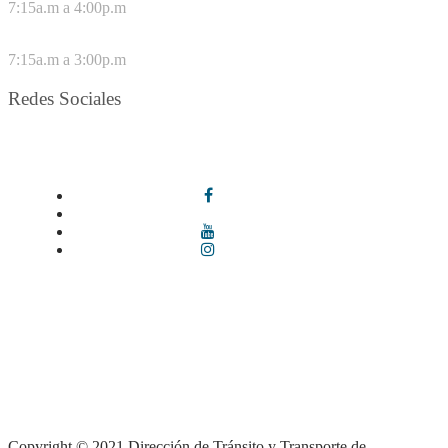
7:15a.m a 4:00p.m
VIERNES
7:15a.m a 3:00p.m
Redes Sociales
Síguenos en redes sociales
Términos y condiciones
|
Política de Seguridad y Privacidad de la
Información
|
Política de Seguridad informática
|
Política de
privacidad y tratamiento de datos personales |
Política de Derechos
de autor |
Otras políticas |
Mapa del sitio
Copyright © 2021 Dirección de Tránsito y Transporte de