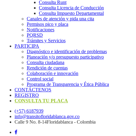
Consulta Runt
Consulta Licencia de Conducción
Consulta Impuesto Departamental
Canales de atención y pida una cita
Permisos pico y placa
Notificaciones
PQRSD
Trámites y Servicios
PARTICIPA
Diagnóstico e identificación de problemas
Planeación y/o presupuesto participativo​
Consulta ciudadana
Rendición de cuentas
Colaboración e innovación
Control social
Programa de Transparencia y Ética Pública
CONTÁCTENOS
REGISTRO
CONSULTA TU PLACA
(+57) 6187939
info@transitofloridablanca.gov.co
Calle 9 No. 8-14Floridablanca - Colombia