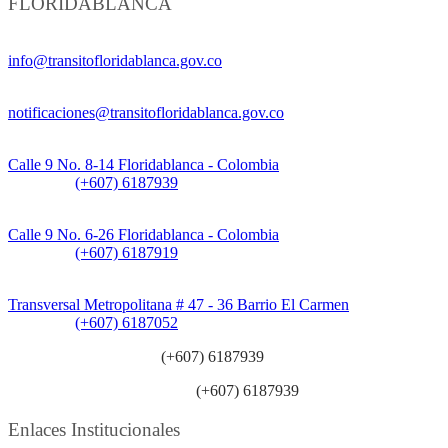
FLORIDABLANCA
Información General:
info@transitofloridablanca.gov.co
Notificaciones Judiciales:
notificaciones@transitofloridablanca.gov.co
Sede Principal:
Calle 9 No. 8-14 Floridablanca - Colombia
Teléfono:
(+607) 6187939
Sede CAT (Centro de Atención al Tránsito):
Calle 9 No. 6-26 Floridablanca - Colombia
Teléfono:
(+607) 6187919
Sede Patios:
Transversal Metropolitana # 47 - 36 Barrio El Carmen
Teléfono:
(+607) 6187052
Línea anticorrupción:
(+607) 6187939
Línea atención ciudadanía:
(+607) 6187939
Enlaces Institucionales