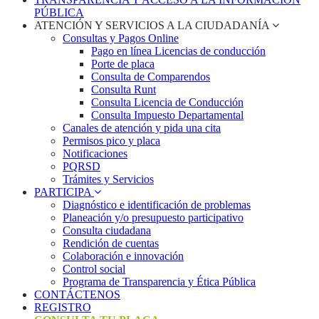
PÚBLICA
ATENCIÓN Y SERVICIOS A LA CIUDADANÍA
Consultas y Pagos Online
Pago en línea Licencias de conducción
Porte de placa
Consulta de Comparendos
Consulta Runt
Consulta Licencia de Conducción
Consulta Impuesto Departamental
Canales de atención y pida una cita
Permisos pico y placa
Notificaciones
PQRSD
Trámites y Servicios
PARTICIPA
Diagnóstico e identificación de problemas
Planeación y/o presupuesto participativo​
Consulta ciudadana
Rendición de cuentas
Colaboración e innovación
Control social
Programa de Transparencia y Ética Pública
CONTÁCTENOS
REGISTRO