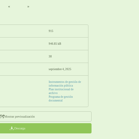
«
»
915
946.85 kB
38
septiembre 4, 2025
Instrumentos de gestión de
información pública
Plan institucional de
archivo
Programa de gestión
documental
Mostrar previsualización
Descarga