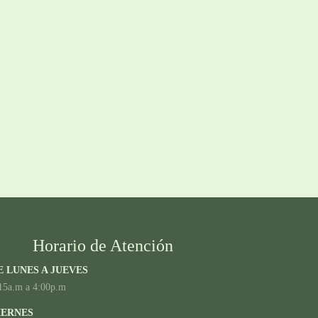
Horario de Atención
E LUNES A JUEVES
15a.m a 4:00p.m
IERNES