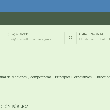
(+57) 6187939
Calle 9 No. 8-14
info@transitofloridablanca.gov.co
Floridablanca - Colom
ual de funciones y competencias
Principios Corporativos
Direccion
ACIÓN PÚBLICA