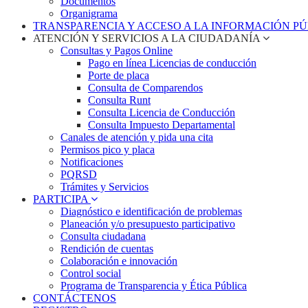
Documentos
Organigrama
TRANSPARENCIA Y ACCESO A LA INFORMACIÓN P
ATENCIÓN Y SERVICIOS A LA CIUDADANÍA
Consultas y Pagos Online
Pago en línea Licencias de conducción
Porte de placa
Consulta de Comparendos
Consulta Runt
Consulta Licencia de Conducción
Consulta Impuesto Departamental
Canales de atención y pida una cita
Permisos pico y placa
Notificaciones
PQRSD
Trámites y Servicios
PARTICIPA
Diagnóstico e identificación de problemas
Planeación y/o presupuesto participativo​
Consulta ciudadana
Rendición de cuentas
Colaboración e innovación
Control social
Programa de Transparencia y Ética Pública
CONTÁCTENOS