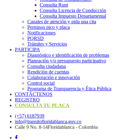
Consulta Runt
Consulta Licencia de Conducción
Consulta Impuesto Departamental
Canales de atención y pida una cita
Permisos pico y placa
Notificaciones
PQRSD
Trámites y Servicios
PARTICIPA
Diagnóstico e identificación de problemas
Planeación y/o presupuesto participativo​
Consulta ciudadana
Rendición de cuentas
Colaboración e innovación
Control social
Programa de Transparencia y Ética Pública
CONTÁCTENOS
REGISTRO
CONSULTA TU PLACA
(+57) 6187939
info@transitofloridablanca.gov.co
Calle 9 No. 8-14Floridablanca - Colombia