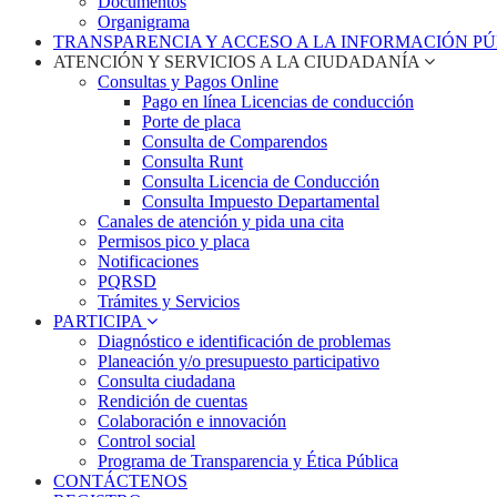
Documentos
Organigrama
TRANSPARENCIA Y ACCESO A LA INFORMACIÓN P
ATENCIÓN Y SERVICIOS A LA CIUDADANÍA
Consultas y Pagos Online
Pago en línea Licencias de conducción
Porte de placa
Consulta de Comparendos
Consulta Runt
Consulta Licencia de Conducción
Consulta Impuesto Departamental
Canales de atención y pida una cita
Permisos pico y placa
Notificaciones
PQRSD
Trámites y Servicios
PARTICIPA
Diagnóstico e identificación de problemas
Planeación y/o presupuesto participativo​
Consulta ciudadana
Rendición de cuentas
Colaboración e innovación
Control social
Programa de Transparencia y Ética Pública
CONTÁCTENOS