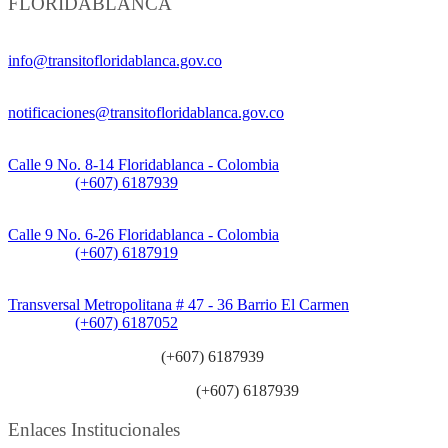
FLORIDABLANCA
Información General:
info@transitofloridablanca.gov.co
Notificaciones Judiciales:
notificaciones@transitofloridablanca.gov.co
Sede Principal:
Calle 9 No. 8-14 Floridablanca - Colombia
Teléfono:
(+607) 6187939
Sede CAT (Centro de Atención al Tránsito):
Calle 9 No. 6-26 Floridablanca - Colombia
Teléfono:
(+607) 6187919
Sede Patios:
Transversal Metropolitana # 47 - 36 Barrio El Carmen
Teléfono:
(+607) 6187052
Línea anticorrupción:
(+607) 6187939
Línea atención ciudadanía:
(+607) 6187939
Enlaces Institucionales