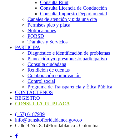
Consulta Runt
Consulta Licencia de Conducción
Consulta Impuesto Departamental
Canales de atención y pida una cita
Permisos pico y placa
Notificaciones
PQRSD
Trámites y Servicios
PARTICIPA
Diagnóstico e identificación de problemas
Planeación y/o presupuesto participativo​
Consulta ciudadana
Rendición de cuentas
Colaboración e innovación
Control social
Programa de Transparencia y Ética Pública
CONTÁCTENOS
REGISTRO
CONSULTA TU PLACA
(+57) 6187939
info@transitofloridablanca.gov.co
Calle 9 No. 8-14Floridablanca - Colombia