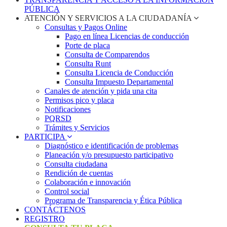
PÚBLICA
ATENCIÓN Y SERVICIOS A LA CIUDADANÍA
Consultas y Pagos Online
Pago en línea Licencias de conducción
Porte de placa
Consulta de Comparendos
Consulta Runt
Consulta Licencia de Conducción
Consulta Impuesto Departamental
Canales de atención y pida una cita
Permisos pico y placa
Notificaciones
PQRSD
Trámites y Servicios
PARTICIPA
Diagnóstico e identificación de problemas
Planeación y/o presupuesto participativo​
Consulta ciudadana
Rendición de cuentas
Colaboración e innovación
Control social
Programa de Transparencia y Ética Pública
CONTÁCTENOS
REGISTRO