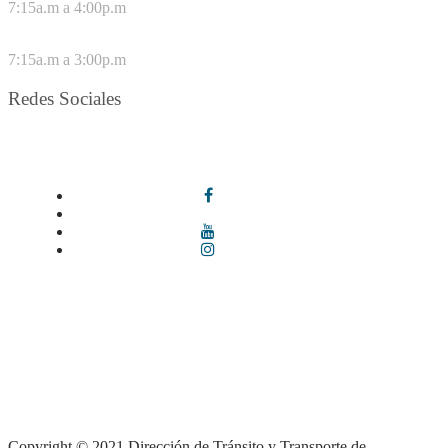
7:15a.m a 4:00p.m
VIERNES
7:15a.m a 3:00p.m
Redes Sociales
Síguenos en redes sociales
Términos y condiciones
|
Política de Seguridad y Privacidad de la
Información
|
Política de Seguridad informática
|
Política de
privacidad y tratamiento de datos personales |
Política de Derechos
de autor |
Otras políticas |
Mapa del sitio
Copyright © 2021 Dirección de Tránsito y Transporte de