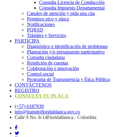
Consulta Licencia de Conducción
Consulta Impuesto Departamental
Canales de atención y pida una cita
Permisos pico y placa
Notificaciones
PQRSD
Trámites y Servicios
PARTICIPA
Diagnóstico e identificación de problemas
Planeación y/o presupuesto participativo​
Consulta ciudadana
Rendición de cuentas
Colaboración e innovación
Control social
Programa de Transparencia y Ética Pública
CONTÁCTENOS
REGISTRO
CONSULTA TU PLACA
(+57) 6187939
info@transitofloridablanca.gov.co
Calle 9 No. 8-14Floridablanca - Colombia