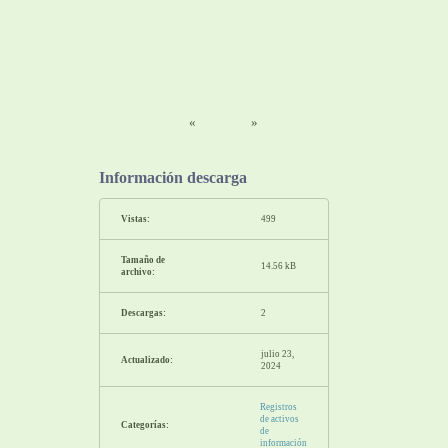
«
»
Información descarga
Vistas:
499
Tamaño de
14.56 kB
archivo:
Descargas:
2
julio 23,
Actualizado:
2024
Registros
de activos
Categorías:
de
información