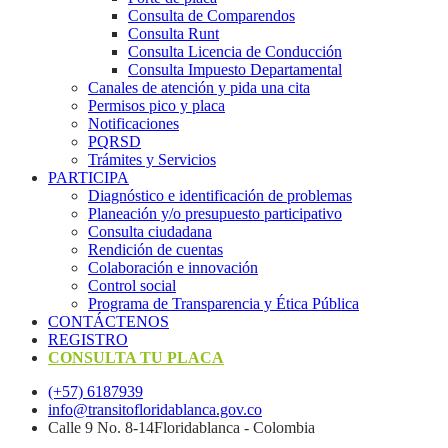
Consulta de Comparendos
Consulta Runt
Consulta Licencia de Conducción
Consulta Impuesto Departamental
Canales de atención y pida una cita
Permisos pico y placa
Notificaciones
PQRSD
Trámites y Servicios
PARTICIPA
Diagnóstico e identificación de problemas
Planeación y/o presupuesto participativo​
Consulta ciudadana
Rendición de cuentas
Colaboración e innovación
Control social
Programa de Transparencia y Ética Pública
CONTÁCTENOS
REGISTRO
CONSULTA TU PLACA
(+57) 6187939
info@transitofloridablanca.gov.co
Calle 9 No. 8-14Floridablanca - Colombia