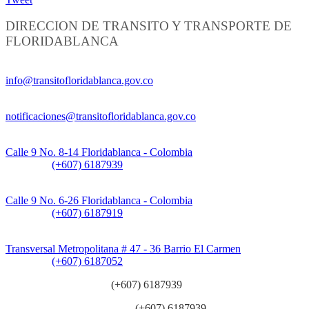
DIRECCION DE TRANSITO Y TRANSPORTE DE
FLORIDABLANCA
Información General:
info@transitofloridablanca.gov.co
Notificaciones Judiciales:
notificaciones@transitofloridablanca.gov.co
Sede Principal:
Calle 9 No. 8-14 Floridablanca - Colombia
Teléfono:
(+607) 6187939
Sede CAT (Centro de Atención al Tránsito):
Calle 9 No. 6-26 Floridablanca - Colombia
Teléfono:
(+607) 6187919
Sede Patios:
Transversal Metropolitana # 47 - 36 Barrio El Carmen
Teléfono:
(+607) 6187052
Línea anticorrupción:
(+607) 6187939
Línea atención ciudadanía:
(+607) 6187939