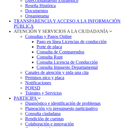
Direccionamiento Estratégico
Reseña Histórica
Documentos
Organigrama
TRANSPARENCIA Y ACCESO A LA INFORMACIÓN
PÚBLICA
ATENCIÓN Y SERVICIOS A LA CIUDADANÍA
Consultas y Pagos Online
Pago en línea Licencias de conducción
Porte de placa
Consulta de Comparendos
Consulta Runt
Consulta Licencia de Conducción
Consulta Impuesto Departamental
Canales de atención y pida una cita
Permisos pico y placa
Notificaciones
PQRSD
Trámites y Servicios
PARTICIPA
Diagnóstico e identificación de problemas
Planeación y/o presupuesto participativo​
Consulta ciudadana
Rendición de cuentas
Colaboración e innovación