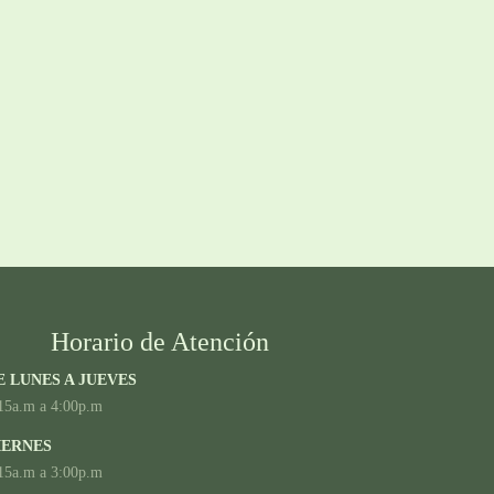
Horario de Atención
E LUNES A JUEVES
15a.m a 4:00p.m
IERNES
15a.m a 3:00p.m