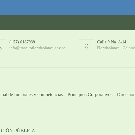
(+57) 6187939
Calle 9 No. 8-14
info@transitofloridablanca.gov.co
Floridablanca - Colom
ual de funciones y competencias
Principios Corporativos
Direccion
ACIÓN PÚBLICA