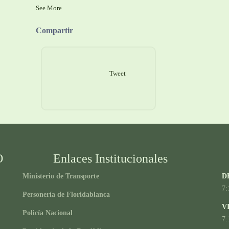
See More
Compartir
Tweet
O
Enlaces Institucionales
Ministerio de Transporte
D
7:
Personería de Floridablanca
V
Policía Nacional
7: