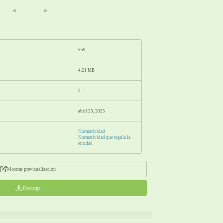
«
»
559
4.21 MB
2
abril 23, 2025
Normatividad
Normatividad que regula la
entidad
Mostrar previsualización
Descarga