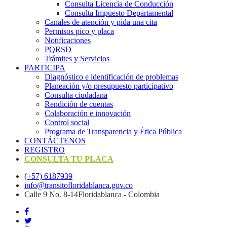
Consulta Licencia de Conducción
Consulta Impuesto Departamental
Canales de atención y pida una cita
Permisos pico y placa
Notificaciones
PQRSD
Trámites y Servicios
PARTICIPA
Diagnóstico e identificación de problemas
Planeación y/o presupuesto participativo​
Consulta ciudadana
Rendición de cuentas
Colaboración e innovación
Control social
Programa de Transparencia y Ética Pública
CONTÁCTENOS
REGISTRO
CONSULTA TU PLACA
(+57) 6187939
info@transitofloridablanca.gov.co
Calle 9 No. 8-14Floridablanca - Colombia