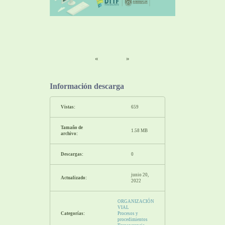
«
»
Información descarga
Vistas:
659
Tamaño de
1.58 MB
archivo:
Descargas:
0
junio 20,
Actualizado:
2022
ORGANIZACIÓN
VIAL
Categorías:
Procesos y
procedimientos