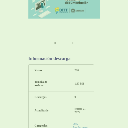
«
»
Información descarga
Vistas:
706
Tamaño de
1.87 MB
archivo:
Descargas:
9
febrero 21,
Actualizado:
2022
2022
Categorías:
Resoluciones