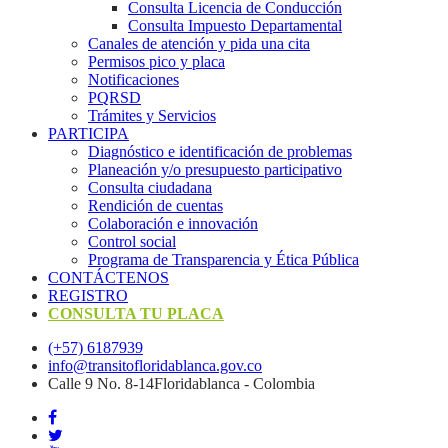
Consulta Licencia de Conducción
Consulta Impuesto Departamental
Canales de atención y pida una cita
Permisos pico y placa
Notificaciones
PQRSD
Trámites y Servicios
PARTICIPA
Diagnóstico e identificación de problemas
Planeación y/o presupuesto participativo​
Consulta ciudadana
Rendición de cuentas
Colaboración e innovación
Control social
Programa de Transparencia y Ética Pública
CONTÁCTENOS
REGISTRO
CONSULTA TU PLACA
(+57) 6187939
info@transitofloridablanca.gov.co
Calle 9 No. 8-14Floridablanca - Colombia