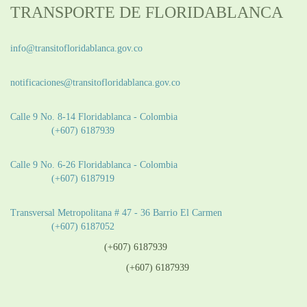
TRANSPORTE DE FLORIDABLANCA
Información General:
info@transitofloridablanca.gov.co
Notificaciones Judiciales:
notificaciones@transitofloridablanca.gov.co
Sede Principal:
Calle 9 No. 8-14 Floridablanca - Colombia
Teléfono:
(+607) 6187939
Sede CAT (Centro de Atención al Tránsito):
Calle 9 No. 6-26 Floridablanca - Colombia
Teléfono:
(+607) 6187919
Sede Patios:
Transversal Metropolitana # 47 - 36 Barrio El Carmen
Teléfono:
(+607) 6187052
Línea anticorrupción:
(+607) 6187939
Línea atención ciudadanía:
(+607) 6187939