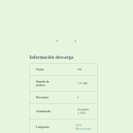
«
»
Información descarga
Vistas:
940
Tamaño de
1.31 MB
archivo:
Descargas:
6
diciembre
Actualizado:
1, 2022
2022
Categorías:
Resoluciones