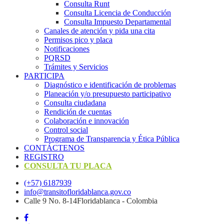
Consulta Runt
Consulta Licencia de Conducción
Consulta Impuesto Departamental
Canales de atención y pida una cita
Permisos pico y placa
Notificaciones
PQRSD
Trámites y Servicios
PARTICIPA
Diagnóstico e identificación de problemas
Planeación y/o presupuesto participativo​
Consulta ciudadana
Rendición de cuentas
Colaboración e innovación
Control social
Programa de Transparencia y Ética Pública
CONTÁCTENOS
REGISTRO
CONSULTA TU PLACA
(+57) 6187939
info@transitofloridablanca.gov.co
Calle 9 No. 8-14Floridablanca - Colombia