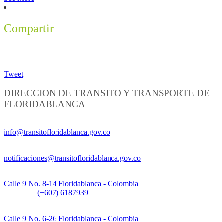
Compartir
Tweet
DIRECCION DE TRANSITO Y TRANSPORTE DE
FLORIDABLANCA
Información General:
info@transitofloridablanca.gov.co
Notificaciones Judiciales:
notificaciones@transitofloridablanca.gov.co
Sede Principal:
Calle 9 No. 8-14 Floridablanca - Colombia
Teléfono:
(+607) 6187939
Sede CAT (Centro de Atención al Tránsito):
Calle 9 No. 6-26 Floridablanca - Colombia