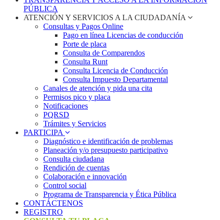
PÚBLICA
ATENCIÓN Y SERVICIOS A LA CIUDADANÍA
Consultas y Pagos Online
Pago en línea Licencias de conducción
Porte de placa
Consulta de Comparendos
Consulta Runt
Consulta Licencia de Conducción
Consulta Impuesto Departamental
Canales de atención y pida una cita
Permisos pico y placa
Notificaciones
PQRSD
Trámites y Servicios
PARTICIPA
Diagnóstico e identificación de problemas
Planeación y/o presupuesto participativo​
Consulta ciudadana
Rendición de cuentas
Colaboración e innovación
Control social
Programa de Transparencia y Ética Pública
CONTÁCTENOS
REGISTRO