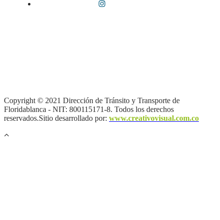
Términos y condiciones
|
Política de Seguridad y Privacidad de la
Información
|
Política de Seguridad informática
|
Política de
privacidad y tratamiento de datos personales |
Política de Derechos
de autor |
Otras políticas |
Mapa del sitio
Copyright © 2021 Dirección de Tránsito y Transporte de
Floridablanca - NIT: 800115171-8. Todos los derechos
reservados.Sitio desarrollado por:
www.creativovisual.com.co