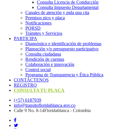
Consulta Licencia de Conducción
Consulta Impuesto Departamental
Canales de atención y pida una cita
Permisos pico y placa
Notificaciones
PQRSD
Trámites y Servicios
PARTICIPA
Diagnóstico e identificación de problemas
Planeación y/o presupuesto participativo​
Consulta ciudadana
Rendición de cuentas
Colaboración e innovación
Control social
Programa de Transparencia y Ética Pública
CONTÁCTENOS
REGISTRO
CONSULTA TU PLACA
(+57) 6187939
info@transitofloridablanca.gov.co
Calle 9 No. 8-14Floridablanca - Colombia