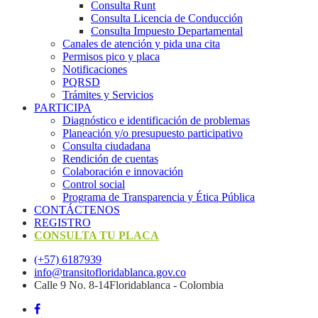
Consulta Runt
Consulta Licencia de Conducción
Consulta Impuesto Departamental
Canales de atención y pida una cita
Permisos pico y placa
Notificaciones
PQRSD
Trámites y Servicios
PARTICIPA
Diagnóstico e identificación de problemas
Planeación y/o presupuesto participativo​
Consulta ciudadana
Rendición de cuentas
Colaboración e innovación
Control social
Programa de Transparencia y Ética Pública
CONTÁCTENOS
REGISTRO
CONSULTA TU PLACA
(+57) 6187939
info@transitofloridablanca.gov.co
Calle 9 No. 8-14Floridablanca - Colombia