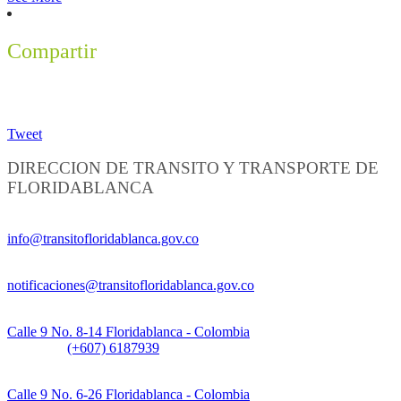
Compartir
Tweet
DIRECCION DE TRANSITO Y TRANSPORTE DE
FLORIDABLANCA
Información General:
info@transitofloridablanca.gov.co
Notificaciones Judiciales:
notificaciones@transitofloridablanca.gov.co
Sede Principal:
Calle 9 No. 8-14 Floridablanca - Colombia
Teléfono:
(+607) 6187939
Sede CAT (Centro de Atención al Tránsito):
Calle 9 No. 6-26 Floridablanca - Colombia