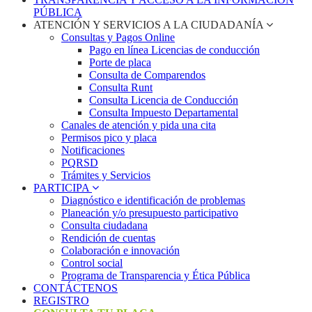
PÚBLICA
ATENCIÓN Y SERVICIOS A LA CIUDADANÍA
Consultas y Pagos Online
Pago en línea Licencias de conducción
Porte de placa
Consulta de Comparendos
Consulta Runt
Consulta Licencia de Conducción
Consulta Impuesto Departamental
Canales de atención y pida una cita
Permisos pico y placa
Notificaciones
PQRSD
Trámites y Servicios
PARTICIPA
Diagnóstico e identificación de problemas
Planeación y/o presupuesto participativo​
Consulta ciudadana
Rendición de cuentas
Colaboración e innovación
Control social
Programa de Transparencia y Ética Pública
CONTÁCTENOS
REGISTRO