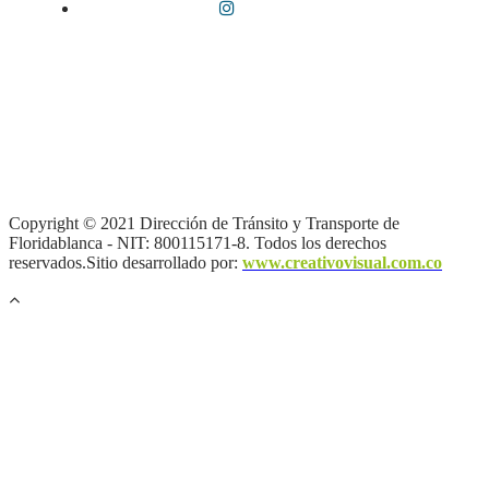
Términos y condiciones
|
Política de Seguridad y Privacidad de la
Información
|
Política de Seguridad informática
|
Política de
privacidad y tratamiento de datos personales |
Política de Derechos
de autor |
Otras políticas |
Mapa del sitio
Copyright © 2021 Dirección de Tránsito y Transporte de
Floridablanca - NIT: 800115171-8. Todos los derechos
reservados.Sitio desarrollado por:
www.creativovisual.com.co