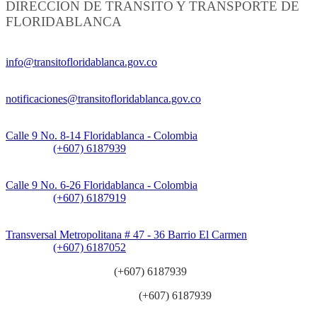
DIRECCION DE TRANSITO Y TRANSPORTE DE
FLORIDABLANCA
Información General:
info@transitofloridablanca.gov.co
Notificaciones Judiciales:
notificaciones@transitofloridablanca.gov.co
Sede Principal:
Calle 9 No. 8-14 Floridablanca - Colombia
Teléfono:
(+607) 6187939
Sede CAT (Centro de Atención al Tránsito):
Calle 9 No. 6-26 Floridablanca - Colombia
Teléfono:
(+607) 6187919
Sede Patios:
Transversal Metropolitana # 47 - 36 Barrio El Carmen
Teléfono:
(+607) 6187052
Línea anticorrupción:
(+607) 6187939
Línea atención ciudadanía:
(+607) 6187939