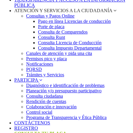
PÚBLICA
ATENCIÓN Y SERVICIOS A LA CIUDADANÍA
Consultas y Pagos Online
Pago en línea Licencias de conducción
Porte de placa
Consulta de Comparendos
Consulta Runt
Consulta Licencia de Conducción
Consulta Impuesto Departamental
Canales de atención y pida una cita
Permisos pico y placa
Notificaciones
PQRSD
Trámites y Servicios
PARTICIPA
Diagnóstico e identificación de problemas
Planeación y/o presupuesto participativo​
Consulta ciudadana
Rendición de cuentas
Colaboración e innovación
Control social
Programa de Transparencia y Ética Pública
CONTÁCTENOS
REGISTRO