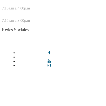
DE LUNES A JUEVES
7:15a.m a 4:00p.m
VIERNES
7:15a.m a 3:00p.m
Redes Sociales
Síguenos en redes sociales
Términos y condiciones
|
Política de Seguridad y Privacidad de la
Información
|
Política de Seguridad informática
|
Política de
privacidad y tratamiento de datos personales |
Política de Derechos
de autor |
Otras políticas |
Mapa del sitio