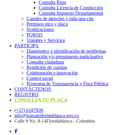
Consulta Runt
Consulta Licencia de Conducción
Consulta Impuesto Departamental
Canales de atención y pida una cita
Permisos pico y placa
Notificaciones
PQRSD
Trámites y Servicios
PARTICIPA
Diagnóstico e identificación de problemas
Planeación y/o presupuesto participativo​
Consulta ciudadana
Rendición de cuentas
Colaboración e innovación
Control social
Programa de Transparencia y Ética Pública
CONTÁCTENOS
REGISTRO
CONSULTA TU PLACA
(+57) 6187939
info@transitofloridablanca.gov.co
Calle 9 No. 8-14Floridablanca - Colombia