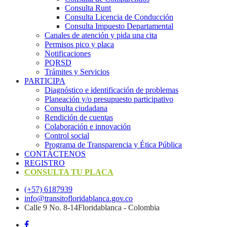
Consulta Runt
Consulta Licencia de Conducción
Consulta Impuesto Departamental
Canales de atención y pida una cita
Permisos pico y placa
Notificaciones
PQRSD
Trámites y Servicios
PARTICIPA
Diagnóstico e identificación de problemas
Planeación y/o presupuesto participativo​
Consulta ciudadana
Rendición de cuentas
Colaboración e innovación
Control social
Programa de Transparencia y Ética Pública
CONTÁCTENOS
REGISTRO
CONSULTA TU PLACA
(+57) 6187939
info@transitofloridablanca.gov.co
Calle 9 No. 8-14Floridablanca - Colombia