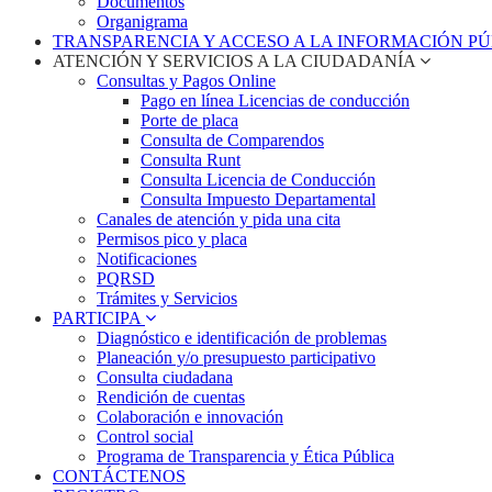
Documentos
Organigrama
TRANSPARENCIA Y ACCESO A LA INFORMACIÓN P
ATENCIÓN Y SERVICIOS A LA CIUDADANÍA
Consultas y Pagos Online
Pago en línea Licencias de conducción
Porte de placa
Consulta de Comparendos
Consulta Runt
Consulta Licencia de Conducción
Consulta Impuesto Departamental
Canales de atención y pida una cita
Permisos pico y placa
Notificaciones
PQRSD
Trámites y Servicios
PARTICIPA
Diagnóstico e identificación de problemas
Planeación y/o presupuesto participativo​
Consulta ciudadana
Rendición de cuentas
Colaboración e innovación
Control social
Programa de Transparencia y Ética Pública
CONTÁCTENOS