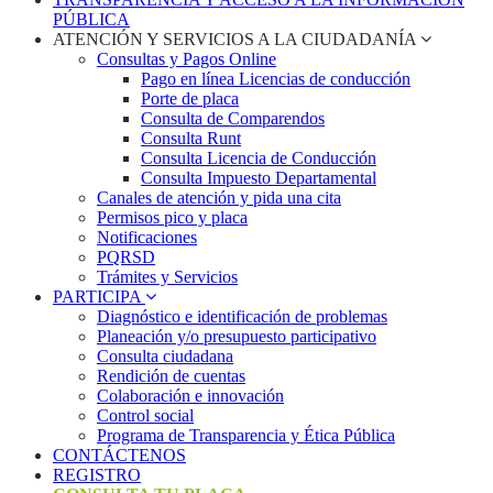
PÚBLICA
ATENCIÓN Y SERVICIOS A LA CIUDADANÍA
Consultas y Pagos Online
Pago en línea Licencias de conducción
Porte de placa
Consulta de Comparendos
Consulta Runt
Consulta Licencia de Conducción
Consulta Impuesto Departamental
Canales de atención y pida una cita
Permisos pico y placa
Notificaciones
PQRSD
Trámites y Servicios
PARTICIPA
Diagnóstico e identificación de problemas
Planeación y/o presupuesto participativo​
Consulta ciudadana
Rendición de cuentas
Colaboración e innovación
Control social
Programa de Transparencia y Ética Pública
CONTÁCTENOS
REGISTRO