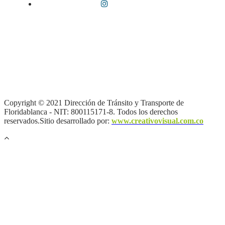
Términos y condiciones
|
Política de Seguridad y Privacidad de la
Información
|
Política de Seguridad informática
|
Política de
privacidad y tratamiento de datos personales |
Política de Derechos
de autor |
Otras políticas |
Mapa del sitio
Copyright © 2021 Dirección de Tránsito y Transporte de
Floridablanca - NIT: 800115171-8. Todos los derechos
reservados.Sitio desarrollado por:
www.creativovisual.com.co