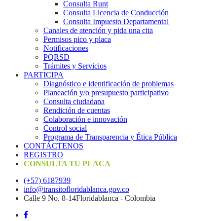
Consulta Runt
Consulta Licencia de Conducción
Consulta Impuesto Departamental
Canales de atención y pida una cita
Permisos pico y placa
Notificaciones
PQRSD
Trámites y Servicios
PARTICIPA
Diagnóstico e identificación de problemas
Planeación y/o presupuesto participativo​
Consulta ciudadana
Rendición de cuentas
Colaboración e innovación
Control social
Programa de Transparencia y Ética Pública
CONTÁCTENOS
REGISTRO
CONSULTA TU PLACA
(+57) 6187939
info@transitofloridablanca.gov.co
Calle 9 No. 8-14Floridablanca - Colombia