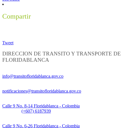
Compartir
Tweet
DIRECCION DE TRANSITO Y TRANSPORTE DE
FLORIDABLANCA
Información General:
info@transitofloridablanca.gov.co
Notificaciones Judiciales:
notificaciones@transitofloridablanca.gov.co
Sede Principal:
Calle 9 No. 8-14 Floridablanca - Colombia
Teléfono:
(+607) 6187939
Sede CAT (Centro de Atención al Tránsito):
Calle 9 No. 6-26 Floridablanca - Colombia