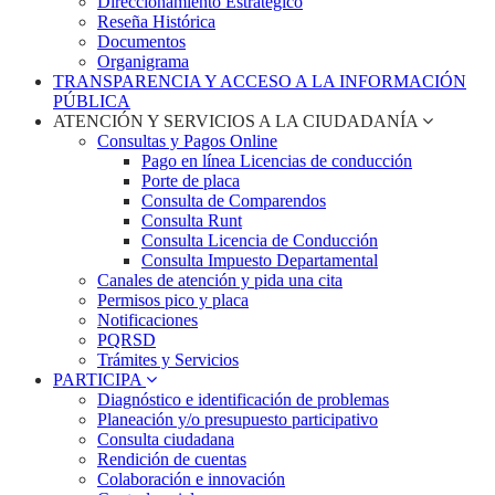
Direccionamiento Estratégico
Reseña Histórica
Documentos
Organigrama
TRANSPARENCIA Y ACCESO A LA INFORMACIÓN
PÚBLICA
ATENCIÓN Y SERVICIOS A LA CIUDADANÍA
Consultas y Pagos Online
Pago en línea Licencias de conducción
Porte de placa
Consulta de Comparendos
Consulta Runt
Consulta Licencia de Conducción
Consulta Impuesto Departamental
Canales de atención y pida una cita
Permisos pico y placa
Notificaciones
PQRSD
Trámites y Servicios
PARTICIPA
Diagnóstico e identificación de problemas
Planeación y/o presupuesto participativo​
Consulta ciudadana
Rendición de cuentas
Colaboración e innovación