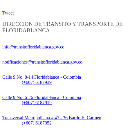
Tweet
DIRECCION DE TRANSITO Y TRANSPORTE DE
FLORIDABLANCA
Información General:
info@transitofloridablanca.gov.co
Notificaciones Judiciales:
notificaciones@transitofloridablanca.gov.co
Sede Principal:
Calle 9 No. 8-14 Floridablanca - Colombia
Teléfono:
(+607) 6187939
Sede CAT (Centro de Atención al Tránsito):
Calle 9 No. 6-26 Floridablanca - Colombia
Teléfono:
(+607) 6187919
Sede Patios:
Transversal Metropolitana # 47 - 36 Barrio El Carmen
Teléfono:
(+607) 6187052