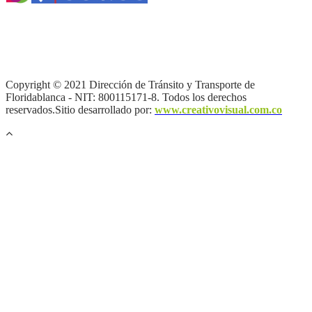
Términos y condiciones
|
Política de Seguridad y Privacidad de la
Información
|
Política de Seguridad informática
|
Política de
privacidad y tratamiento de datos personales |
Política de Derechos
de autor |
Otras políticas |
Mapa del sitio
Copyright © 2021 Dirección de Tránsito y Transporte de
Floridablanca - NIT: 800115171-8. Todos los derechos
reservados.Sitio desarrollado por:
www.creativovisual.com.co