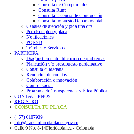
Consulta de Comparendos
Consulta Runt
Consulta Licencia de Conducción
Consulta Impuesto Departamental
Canales de atención y pida una cita
Permisos pico y placa
Notificaciones
PQRSD
Trámites y Servicios
PARTICIPA
Diagnóstico e identificación de problemas
Planeación y/o presupuesto participativo​
Consulta ciudadana
Rendición de cuentas
Colaboración e innovación
Control social
Programa de Transparencia y Ética Pública
CONTÁCTENOS
REGISTRO
CONSULTA TU PLACA
(+57) 6187939
info@transitofloridablanca.gov.co
Calle 9 No. 8-14Floridablanca - Colombia