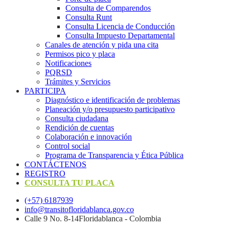
Consulta de Comparendos
Consulta Runt
Consulta Licencia de Conducción
Consulta Impuesto Departamental
Canales de atención y pida una cita
Permisos pico y placa
Notificaciones
PQRSD
Trámites y Servicios
PARTICIPA
Diagnóstico e identificación de problemas
Planeación y/o presupuesto participativo​
Consulta ciudadana
Rendición de cuentas
Colaboración e innovación
Control social
Programa de Transparencia y Ética Pública
CONTÁCTENOS
REGISTRO
CONSULTA TU PLACA
(+57) 6187939
info@transitofloridablanca.gov.co
Calle 9 No. 8-14Floridablanca - Colombia