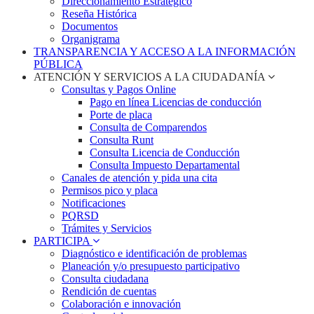
Direccionamiento Estratégico
Reseña Histórica
Documentos
Organigrama
TRANSPARENCIA Y ACCESO A LA INFORMACIÓN
PÚBLICA
ATENCIÓN Y SERVICIOS A LA CIUDADANÍA
Consultas y Pagos Online
Pago en línea Licencias de conducción
Porte de placa
Consulta de Comparendos
Consulta Runt
Consulta Licencia de Conducción
Consulta Impuesto Departamental
Canales de atención y pida una cita
Permisos pico y placa
Notificaciones
PQRSD
Trámites y Servicios
PARTICIPA
Diagnóstico e identificación de problemas
Planeación y/o presupuesto participativo​
Consulta ciudadana
Rendición de cuentas
Colaboración e innovación