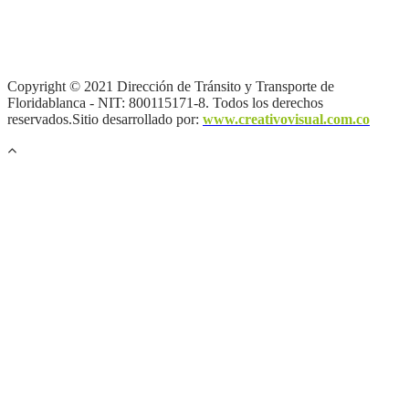
Términos y condiciones
|
Política de Seguridad y Privacidad de la
Información
|
Política de Seguridad informática
|
Política de
privacidad y tratamiento de datos personales |
Política de Derechos
de autor |
Otras políticas |
Mapa del sitio
Copyright © 2021 Dirección de Tránsito y Transporte de
Floridablanca - NIT: 800115171-8. Todos los derechos
reservados.Sitio desarrollado por:
www.creativovisual.com.co