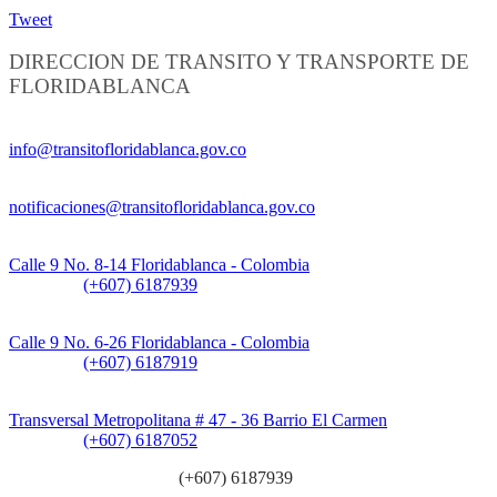
Tweet
DIRECCION DE TRANSITO Y TRANSPORTE DE
FLORIDABLANCA
Información General:
info@transitofloridablanca.gov.co
Notificaciones Judiciales:
notificaciones@transitofloridablanca.gov.co
Sede Principal:
Calle 9 No. 8-14 Floridablanca - Colombia
Teléfono:
(+607) 6187939
Sede CAT (Centro de Atención al Tránsito):
Calle 9 No. 6-26 Floridablanca - Colombia
Teléfono:
(+607) 6187919
Sede Patios:
Transversal Metropolitana # 47 - 36 Barrio El Carmen
Teléfono:
(+607) 6187052
Línea anticorrupción:
(+607) 6187939