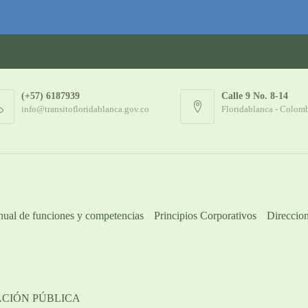
(+57) 6187939
Calle 9 No. 8-14
info@transitofloridablanca.gov.co
Floridablanca - Colom
ual de funciones y competencias
Principios Corporativos
Direccion
ACIÓN PÚBLICA