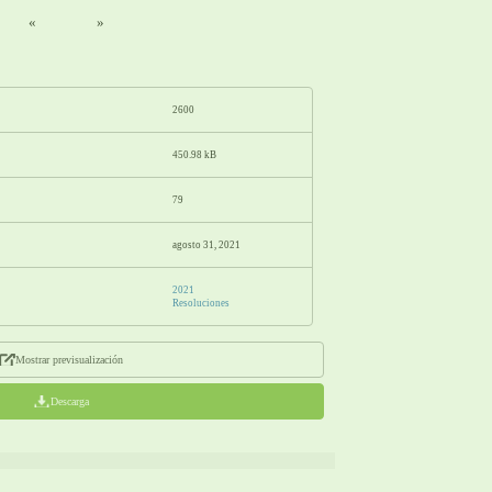
«
»
2600
450.98 kB
79
agosto 31, 2021
2021
Resoluciones
Mostrar previsualización
Descarga