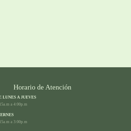
Horario de Atención
E LUNES A JUEVES
15a.m a 4:00p.m
IERNES
15a.m a 3:00p.m