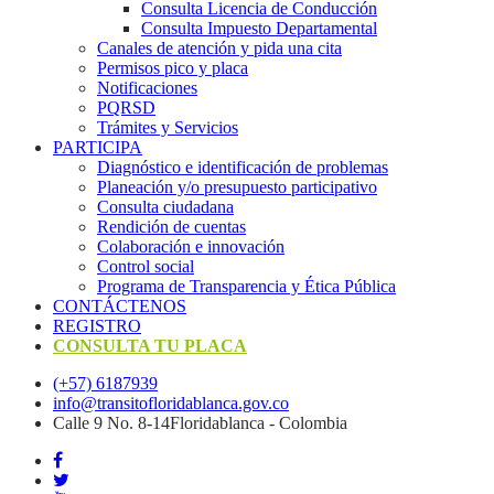
Consulta Licencia de Conducción
Consulta Impuesto Departamental
Canales de atención y pida una cita
Permisos pico y placa
Notificaciones
PQRSD
Trámites y Servicios
PARTICIPA
Diagnóstico e identificación de problemas
Planeación y/o presupuesto participativo​
Consulta ciudadana
Rendición de cuentas
Colaboración e innovación
Control social
Programa de Transparencia y Ética Pública
CONTÁCTENOS
REGISTRO
CONSULTA TU PLACA
(+57) 6187939
info@transitofloridablanca.gov.co
Calle 9 No. 8-14Floridablanca - Colombia