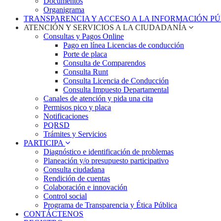
Documentos
Organigrama
TRANSPARENCIA Y ACCESO A LA INFORMACIÓN P
ATENCIÓN Y SERVICIOS A LA CIUDADANÍA
Consultas y Pagos Online
Pago en línea Licencias de conducción
Porte de placa
Consulta de Comparendos
Consulta Runt
Consulta Licencia de Conducción
Consulta Impuesto Departamental
Canales de atención y pida una cita
Permisos pico y placa
Notificaciones
PQRSD
Trámites y Servicios
PARTICIPA
Diagnóstico e identificación de problemas
Planeación y/o presupuesto participativo​
Consulta ciudadana
Rendición de cuentas
Colaboración e innovación
Control social
Programa de Transparencia y Ética Pública
CONTÁCTENOS