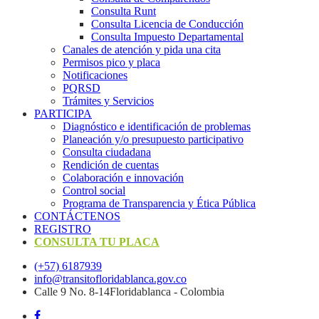
Consulta Runt
Consulta Licencia de Conducción
Consulta Impuesto Departamental
Canales de atención y pida una cita
Permisos pico y placa
Notificaciones
PQRSD
Trámites y Servicios
PARTICIPA
Diagnóstico e identificación de problemas
Planeación y/o presupuesto participativo​
Consulta ciudadana
Rendición de cuentas
Colaboración e innovación
Control social
Programa de Transparencia y Ética Pública
CONTÁCTENOS
REGISTRO
CONSULTA TU PLACA
(+57) 6187939
info@transitofloridablanca.gov.co
Calle 9 No. 8-14Floridablanca - Colombia