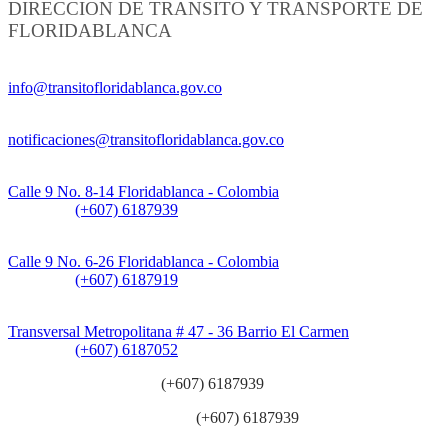
DIRECCION DE TRANSITO Y TRANSPORTE DE
FLORIDABLANCA
Información General:
info@transitofloridablanca.gov.co
Notificaciones Judiciales:
notificaciones@transitofloridablanca.gov.co
Sede Principal:
Calle 9 No. 8-14 Floridablanca - Colombia
Teléfono:
(+607) 6187939
Sede CAT (Centro de Atención al Tránsito):
Calle 9 No. 6-26 Floridablanca - Colombia
Teléfono:
(+607) 6187919
Sede Patios:
Transversal Metropolitana # 47 - 36 Barrio El Carmen
Teléfono:
(+607) 6187052
Línea anticorrupción:
(+607) 6187939
Línea atención ciudadanía:
(+607) 6187939