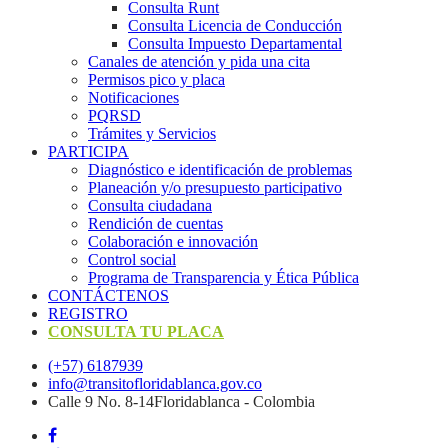
Consulta Runt
Consulta Licencia de Conducción
Consulta Impuesto Departamental
Canales de atención y pida una cita
Permisos pico y placa
Notificaciones
PQRSD
Trámites y Servicios
PARTICIPA
Diagnóstico e identificación de problemas
Planeación y/o presupuesto participativo​
Consulta ciudadana
Rendición de cuentas
Colaboración e innovación
Control social
Programa de Transparencia y Ética Pública
CONTÁCTENOS
REGISTRO
CONSULTA TU PLACA
(+57) 6187939
info@transitofloridablanca.gov.co
Calle 9 No. 8-14Floridablanca - Colombia