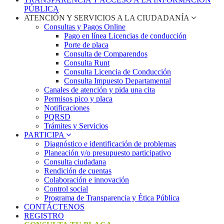
PÚBLICA
ATENCIÓN Y SERVICIOS A LA CIUDADANÍA
Consultas y Pagos Online
Pago en línea Licencias de conducción
Porte de placa
Consulta de Comparendos
Consulta Runt
Consulta Licencia de Conducción
Consulta Impuesto Departamental
Canales de atención y pida una cita
Permisos pico y placa
Notificaciones
PQRSD
Trámites y Servicios
PARTICIPA
Diagnóstico e identificación de problemas
Planeación y/o presupuesto participativo​
Consulta ciudadana
Rendición de cuentas
Colaboración e innovación
Control social
Programa de Transparencia y Ética Pública
CONTÁCTENOS
REGISTRO