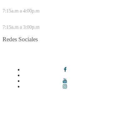
DE LUNES A JUEVES
7:15a.m a 4:00p.m
VIERNES
7:15a.m a 3:00p.m
Redes Sociales
Síguenos en redes sociales
Términos y condiciones
|
Política de Seguridad y Privacidad de la
Información
|
Política de Seguridad informática
|
Política de
privacidad y tratamiento de datos personales |
Política de Derechos
de autor |
Otras políticas |
Mapa del sitio