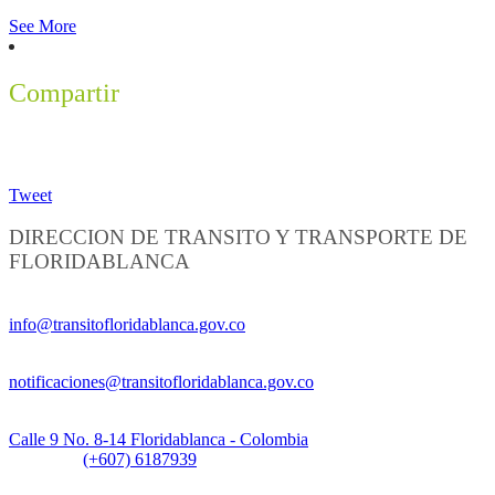
See More
Compartir
Tweet
DIRECCION DE TRANSITO Y TRANSPORTE DE
FLORIDABLANCA
Información General:
info@transitofloridablanca.gov.co
Notificaciones Judiciales:
notificaciones@transitofloridablanca.gov.co
Sede Principal:
Calle 9 No. 8-14 Floridablanca - Colombia
Teléfono:
(+607) 6187939