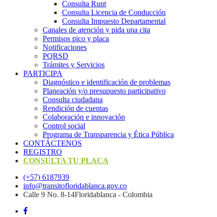
Consulta Runt
Consulta Licencia de Conducción
Consulta Impuesto Departamental
Canales de atención y pida una cita
Permisos pico y placa
Notificaciones
PQRSD
Trámites y Servicios
PARTICIPA
Diagnóstico e identificación de problemas
Planeación y/o presupuesto participativo​
Consulta ciudadana
Rendición de cuentas
Colaboración e innovación
Control social
Programa de Transparencia y Ética Pública
CONTÁCTENOS
REGISTRO
CONSULTA TU PLACA
(+57) 6187939
info@transitofloridablanca.gov.co
Calle 9 No. 8-14Floridablanca - Colombia