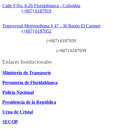
Sede CAT (Centro de Atención al Tránsito):
Calle 9 No. 6-26 Floridablanca - Colombia
Teléfono:
(+607) 6187919
Sede Patios:
Transversal Metropolitana # 47 - 36 Barrio El Carmen
Teléfono:
(+607) 6187052
Línea anticorrupción:
(+607) 6187939
Línea atención ciudadanía:
(+607) 6187939
Enlaces Institucionales
Ministerio de Transporte
Personería de Floridablanca
Policía Nacional
Presidencia de la República
Urna de Cristal
SECOP