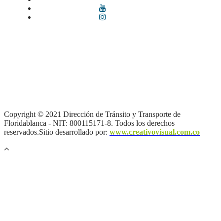
Términos y condiciones
|
Política de Seguridad y Privacidad de la
Información
|
Política de Seguridad informática
|
Política de
privacidad y tratamiento de datos personales |
Política de Derechos
de autor |
Otras políticas |
Mapa del sitio
Copyright © 2021 Dirección de Tránsito y Transporte de
Floridablanca - NIT: 800115171-8. Todos los derechos
reservados.Sitio desarrollado por:
www.creativovisual.com.co