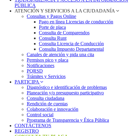
PÚBLICA
ATENCIÓN Y SERVICIOS A LA CIUDADANÍA
Consultas y Pagos Online
Pago en línea Licencias de conducción
Porte de placa
Consulta de Comparendos
Consulta Runt
Consulta Licencia de Conducción
Consulta Impuesto Departamental
Canales de atención y pida una cita
Permisos pico y placa
Notificaciones
PQRSD
Trámites y Servicios
PARTICIPA
Diagnóstico e identificación de problemas
Planeación y/o presupuesto participativo​
Consulta ciudadana
Rendición de cuentas
Colaboración e innovación
Control social
Programa de Transparencia y Ética Pública
CONTÁCTENOS
REGISTRO