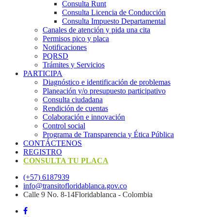
Consulta Runt
Consulta Licencia de Conducción
Consulta Impuesto Departamental
Canales de atención y pida una cita
Permisos pico y placa
Notificaciones
PQRSD
Trámites y Servicios
PARTICIPA
Diagnóstico e identificación de problemas
Planeación y/o presupuesto participativo​
Consulta ciudadana
Rendición de cuentas
Colaboración e innovación
Control social
Programa de Transparencia y Ética Pública
CONTÁCTENOS
REGISTRO
CONSULTA TU PLACA
(+57) 6187939
info@transitofloridablanca.gov.co
Calle 9 No. 8-14Floridablanca - Colombia