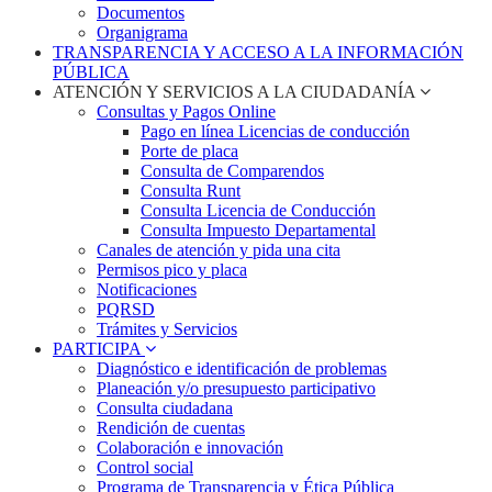
Documentos
Organigrama
TRANSPARENCIA Y ACCESO A LA INFORMACIÓN
PÚBLICA
ATENCIÓN Y SERVICIOS A LA CIUDADANÍA
Consultas y Pagos Online
Pago en línea Licencias de conducción
Porte de placa
Consulta de Comparendos
Consulta Runt
Consulta Licencia de Conducción
Consulta Impuesto Departamental
Canales de atención y pida una cita
Permisos pico y placa
Notificaciones
PQRSD
Trámites y Servicios
PARTICIPA
Diagnóstico e identificación de problemas
Planeación y/o presupuesto participativo​
Consulta ciudadana
Rendición de cuentas
Colaboración e innovación
Control social
Programa de Transparencia y Ética Pública