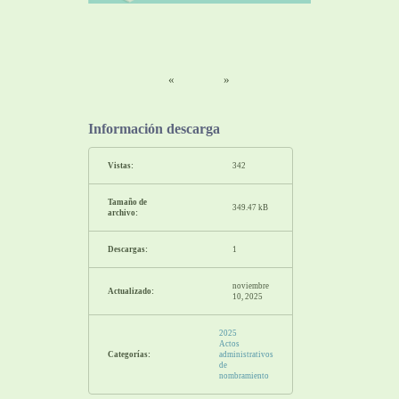
«
»
Información descarga
Vistas:
342
Tamaño de
349.47 kB
archivo:
Descargas:
1
noviembre
Actualizado:
10, 2025
2025
Actos
Categorías:
administrativos
de
nombramiento