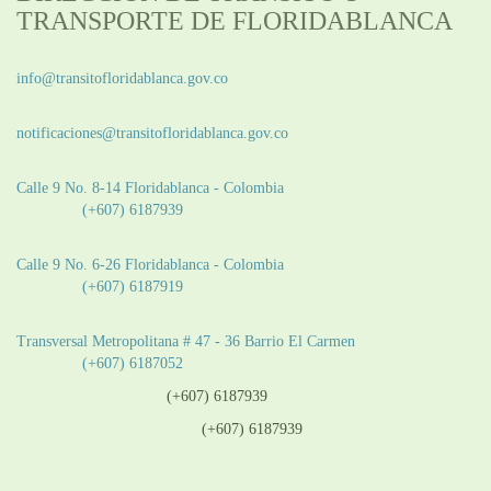
TRANSPORTE DE FLORIDABLANCA
Información General:
info@transitofloridablanca.gov.co
Notificaciones Judiciales:
notificaciones@transitofloridablanca.gov.co
Sede Principal:
Calle 9 No. 8-14 Floridablanca - Colombia
Teléfono:
(+607) 6187939
Sede CAT (Centro de Atención al Tránsito):
Calle 9 No. 6-26 Floridablanca - Colombia
Teléfono:
(+607) 6187919
Sede Patios:
Transversal Metropolitana # 47 - 36 Barrio El Carmen
Teléfono:
(+607) 6187052
Línea anticorrupción:
(+607) 6187939
Línea atención ciudadanía:
(+607) 6187939