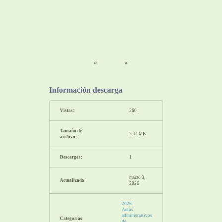
«
»
Información descarga
Vistas:
260
Tamaño de
2.44 MB
archivo:
Descargas:
1
marzo 3,
Actualizado:
2026
2026
Actos
administrativos
Categorías:
de