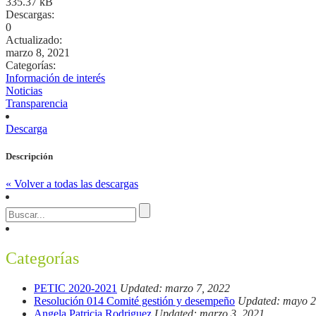
335.37 kB
Descargas:
0
Actualizado:
marzo 8, 2021
Categorías:
Información de interés
Noticias
Transparencia
Descarga
Descripción
« Volver a todas las descargas
Categorías
PETIC 2020-2021
Updated: marzo 7, 2022
Resolución 014 Comité gestión y desempeño
Updated: mayo 2
Angela Patricia Rodriguez
Updated: marzo 3, 2021