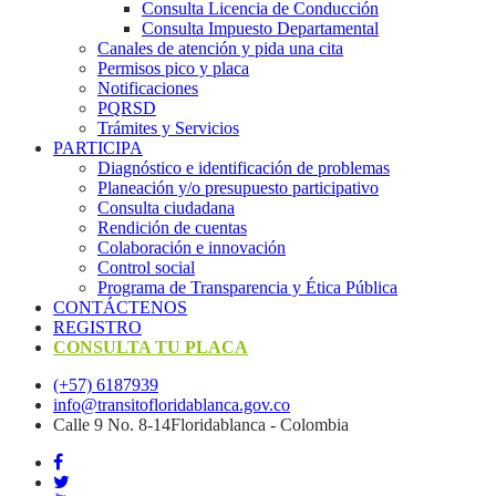
Consulta Licencia de Conducción
Consulta Impuesto Departamental
Canales de atención y pida una cita
Permisos pico y placa
Notificaciones
PQRSD
Trámites y Servicios
PARTICIPA
Diagnóstico e identificación de problemas
Planeación y/o presupuesto participativo​
Consulta ciudadana
Rendición de cuentas
Colaboración e innovación
Control social
Programa de Transparencia y Ética Pública
CONTÁCTENOS
REGISTRO
CONSULTA TU PLACA
(+57) 6187939
info@transitofloridablanca.gov.co
Calle 9 No. 8-14Floridablanca - Colombia