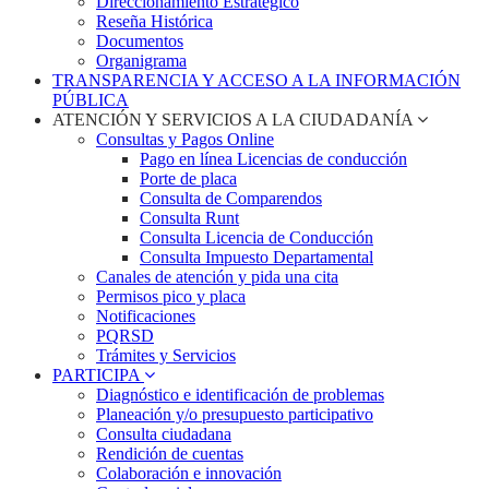
Direccionamiento Estratégico
Reseña Histórica
Documentos
Organigrama
TRANSPARENCIA Y ACCESO A LA INFORMACIÓN
PÚBLICA
ATENCIÓN Y SERVICIOS A LA CIUDADANÍA
Consultas y Pagos Online
Pago en línea Licencias de conducción
Porte de placa
Consulta de Comparendos
Consulta Runt
Consulta Licencia de Conducción
Consulta Impuesto Departamental
Canales de atención y pida una cita
Permisos pico y placa
Notificaciones
PQRSD
Trámites y Servicios
PARTICIPA
Diagnóstico e identificación de problemas
Planeación y/o presupuesto participativo​
Consulta ciudadana
Rendición de cuentas
Colaboración e innovación