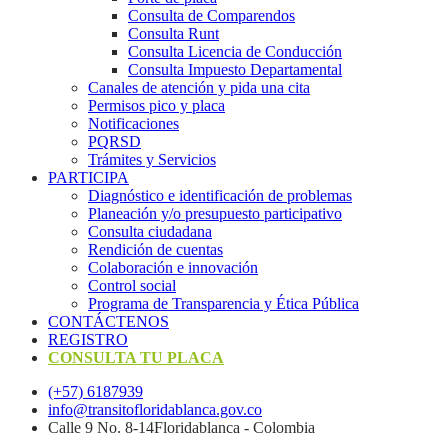
Consulta de Comparendos
Consulta Runt
Consulta Licencia de Conducción
Consulta Impuesto Departamental
Canales de atención y pida una cita
Permisos pico y placa
Notificaciones
PQRSD
Trámites y Servicios
PARTICIPA
Diagnóstico e identificación de problemas
Planeación y/o presupuesto participativo​
Consulta ciudadana
Rendición de cuentas
Colaboración e innovación
Control social
Programa de Transparencia y Ética Pública
CONTÁCTENOS
REGISTRO
CONSULTA TU PLACA
(+57) 6187939
info@transitofloridablanca.gov.co
Calle 9 No. 8-14Floridablanca - Colombia