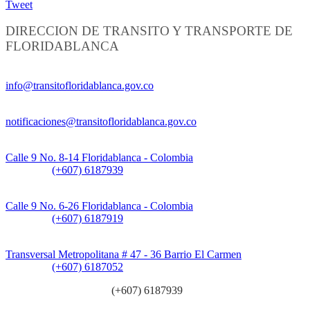
Tweet
DIRECCION DE TRANSITO Y TRANSPORTE DE
FLORIDABLANCA
Información General:
info@transitofloridablanca.gov.co
Notificaciones Judiciales:
notificaciones@transitofloridablanca.gov.co
Sede Principal:
Calle 9 No. 8-14 Floridablanca - Colombia
Teléfono:
(+607) 6187939
Sede CAT (Centro de Atención al Tránsito):
Calle 9 No. 6-26 Floridablanca - Colombia
Teléfono:
(+607) 6187919
Sede Patios:
Transversal Metropolitana # 47 - 36 Barrio El Carmen
Teléfono:
(+607) 6187052
Línea anticorrupción:
(+607) 6187939