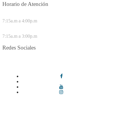
Horario de Atención
DE LUNES A JUEVES
7:15a.m a 4:00p.m
VIERNES
7:15a.m a 3:00p.m
Redes Sociales
Síguenos en redes sociales
Términos y condiciones
|
Política de Seguridad y Privacidad de la
Información
|
Política de Seguridad informática
|
Política de