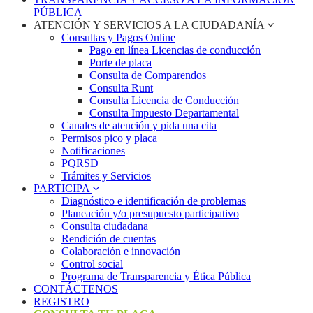
PÚBLICA
ATENCIÓN Y SERVICIOS A LA CIUDADANÍA
Consultas y Pagos Online
Pago en línea Licencias de conducción
Porte de placa
Consulta de Comparendos
Consulta Runt
Consulta Licencia de Conducción
Consulta Impuesto Departamental
Canales de atención y pida una cita
Permisos pico y placa
Notificaciones
PQRSD
Trámites y Servicios
PARTICIPA
Diagnóstico e identificación de problemas
Planeación y/o presupuesto participativo​
Consulta ciudadana
Rendición de cuentas
Colaboración e innovación
Control social
Programa de Transparencia y Ética Pública
CONTÁCTENOS
REGISTRO