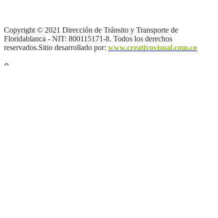
privacidad y tratamiento de datos personales |
Política de Derechos
de autor |
Otras políticas |
Mapa del sitio
Copyright © 2021 Dirección de Tránsito y Transporte de
Floridablanca - NIT: 800115171-8. Todos los derechos
reservados.Sitio desarrollado por:
www.creativovisual.com.co