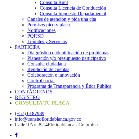
Consulta Runt
Consulta Licencia de Conducción
Consulta Impuesto Departamental
Canales de atención y pida una cita
Permisos pico y placa
Notificaciones
PQRSD
Trámites y Servicios
PARTICIPA
Diagnóstico e identificación de problemas
Planeación y/o presupuesto participativo​
Consulta ciudadana
Rendición de cuentas
Colaboración e innovación
Control social
Programa de Transparencia y Ética Pública
CONTÁCTENOS
REGISTRO
CONSULTA TU PLACA
(+57) 6187939
info@transitofloridablanca.gov.co
Calle 9 No. 8-14Floridablanca - Colombia