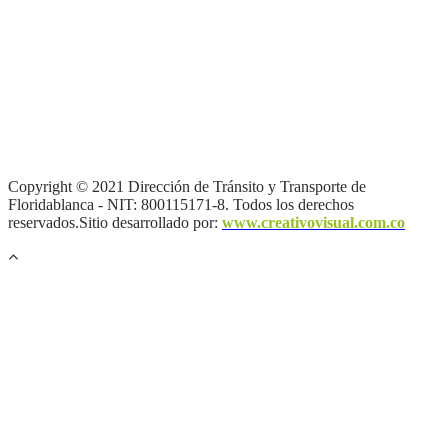
Términos y condiciones
|
Política de Seguridad y Privacidad de la
Información
|
Política de Seguridad informática
|
Política de
privacidad y tratamiento de datos personales |
Política de Derechos
de autor |
Otras políticas |
Mapa del sitio
Copyright © 2021 Dirección de Tránsito y Transporte de
Floridablanca - NIT: 800115171-8. Todos los derechos
reservados.Sitio desarrollado por:
www.creativovisual.com.co