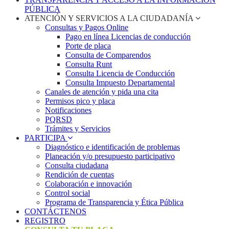
PÚBLICA
ATENCIÓN Y SERVICIOS A LA CIUDADANÍA
Consultas y Pagos Online
Pago en línea Licencias de conducción
Porte de placa
Consulta de Comparendos
Consulta Runt
Consulta Licencia de Conducción
Consulta Impuesto Departamental
Canales de atención y pida una cita
Permisos pico y placa
Notificaciones
PQRSD
Trámites y Servicios
PARTICIPA
Diagnóstico e identificación de problemas
Planeación y/o presupuesto participativo​
Consulta ciudadana
Rendición de cuentas
Colaboración e innovación
Control social
Programa de Transparencia y Ética Pública
CONTÁCTENOS
REGISTRO