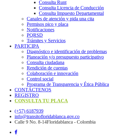
Consulta Runt
Consulta Licencia de Conducción
Consulta Impuesto Departamental
Canales de atención y pida una cita
Permisos pico y placa
Notificaciones
PQRSD
Trámites y Servicios
PARTICIPA
Diagnóstico e identificación de problemas
Planeación y/o presupuesto participativo​
Consulta ciudadana
Rendición de cuentas
Colaboración e innovación
Control social
Programa de Transparencia y Ética Pública
CONTÁCTENOS
REGISTRO
CONSULTA TU PLACA
(+57) 6187939
info@transitofloridablanca.gov.co
Calle 9 No. 8-14Floridablanca - Colombia