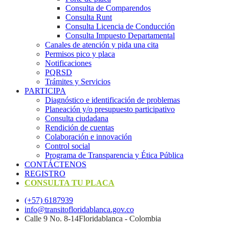
Consulta de Comparendos
Consulta Runt
Consulta Licencia de Conducción
Consulta Impuesto Departamental
Canales de atención y pida una cita
Permisos pico y placa
Notificaciones
PQRSD
Trámites y Servicios
PARTICIPA
Diagnóstico e identificación de problemas
Planeación y/o presupuesto participativo​
Consulta ciudadana
Rendición de cuentas
Colaboración e innovación
Control social
Programa de Transparencia y Ética Pública
CONTÁCTENOS
REGISTRO
CONSULTA TU PLACA
(+57) 6187939
info@transitofloridablanca.gov.co
Calle 9 No. 8-14Floridablanca - Colombia