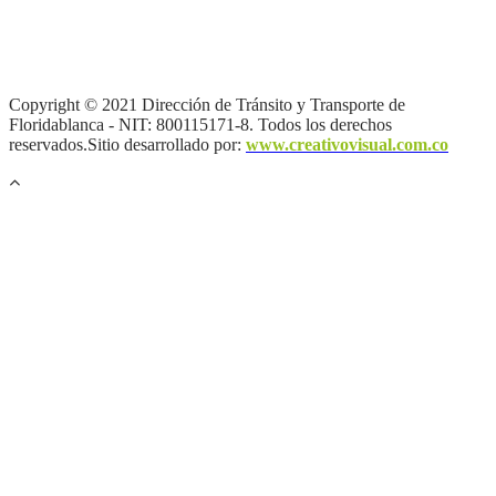
Términos y condiciones
|
Política de Seguridad y Privacidad de la
Información
|
Política de Seguridad informática
|
Política de
privacidad y tratamiento de datos personales |
Política de Derechos
de autor |
Otras políticas |
Mapa del sitio
Copyright © 2021 Dirección de Tránsito y Transporte de
Floridablanca - NIT: 800115171-8. Todos los derechos
reservados.Sitio desarrollado por:
www.creativovisual.com.co