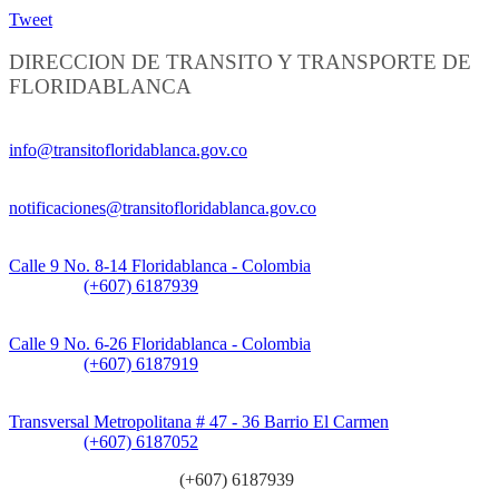
Tweet
DIRECCION DE TRANSITO Y TRANSPORTE DE
FLORIDABLANCA
Información General:
info@transitofloridablanca.gov.co
Notificaciones Judiciales:
notificaciones@transitofloridablanca.gov.co
Sede Principal:
Calle 9 No. 8-14 Floridablanca - Colombia
Teléfono:
(+607) 6187939
Sede CAT (Centro de Atención al Tránsito):
Calle 9 No. 6-26 Floridablanca - Colombia
Teléfono:
(+607) 6187919
Sede Patios:
Transversal Metropolitana # 47 - 36 Barrio El Carmen
Teléfono:
(+607) 6187052
Línea anticorrupción:
(+607) 6187939