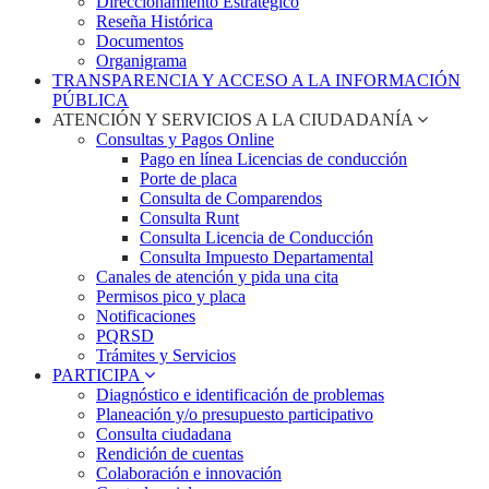
Direccionamiento Estratégico
Reseña Histórica
Documentos
Organigrama
TRANSPARENCIA Y ACCESO A LA INFORMACIÓN
PÚBLICA
ATENCIÓN Y SERVICIOS A LA CIUDADANÍA
Consultas y Pagos Online
Pago en línea Licencias de conducción
Porte de placa
Consulta de Comparendos
Consulta Runt
Consulta Licencia de Conducción
Consulta Impuesto Departamental
Canales de atención y pida una cita
Permisos pico y placa
Notificaciones
PQRSD
Trámites y Servicios
PARTICIPA
Diagnóstico e identificación de problemas
Planeación y/o presupuesto participativo​
Consulta ciudadana
Rendición de cuentas
Colaboración e innovación