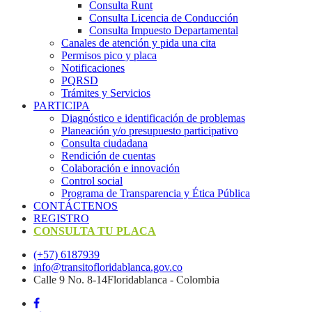
Consulta Runt
Consulta Licencia de Conducción
Consulta Impuesto Departamental
Canales de atención y pida una cita
Permisos pico y placa
Notificaciones
PQRSD
Trámites y Servicios
PARTICIPA
Diagnóstico e identificación de problemas
Planeación y/o presupuesto participativo​
Consulta ciudadana
Rendición de cuentas
Colaboración e innovación
Control social
Programa de Transparencia y Ética Pública
CONTÁCTENOS
REGISTRO
CONSULTA TU PLACA
(+57) 6187939
info@transitofloridablanca.gov.co
Calle 9 No. 8-14Floridablanca - Colombia