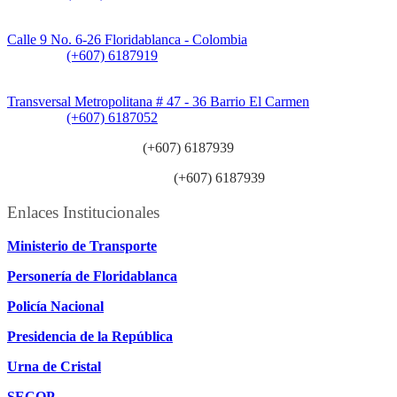
Sede CAT (Centro de Atención al Tránsito):
Calle 9 No. 6-26 Floridablanca - Colombia
Teléfono:
(+607) 6187919
Sede Patios:
Transversal Metropolitana # 47 - 36 Barrio El Carmen
Teléfono:
(+607) 6187052
Línea anticorrupción:
(+607) 6187939
Línea atención ciudadanía:
(+607) 6187939
Enlaces Institucionales
Ministerio de Transporte
Personería de Floridablanca
Policía Nacional
Presidencia de la República
Urna de Cristal
SECOP